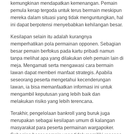
kemungkinan mendapatkan kemenangan. Pemain
pemula kerap tergoda untuk terus bermain meskipun
mereka dalam situasi yang tidak menguntungkan, hal
ini dapat berpotensi menyebabkan kehilangan besar.
Kesilapan selain itu adalah kurangnya
memperhatikan pola permainan opponen. Sebagian
besar pemain berfokus pada kartu pribadi namun
tanpa melihat apa yang dilakukan oleh pemain lain di
meja. Mengamati serta mengawasi cara bermain
lawan dapat memberi manfaat strategis. Apabila
seseorang peserta mengetahui kecenderungan
lawan, ia bisa memanfaatkan informasi ini untuk
mengambil keputusan yang lebih baik dan
melakukan risiko yang lebih terencana.
Terakhir, pengelolaan bankroll yang buruk juga
merupakan sebagai kesilapan umum di kalangan
masyarakat para peserta permainan wargapoker.