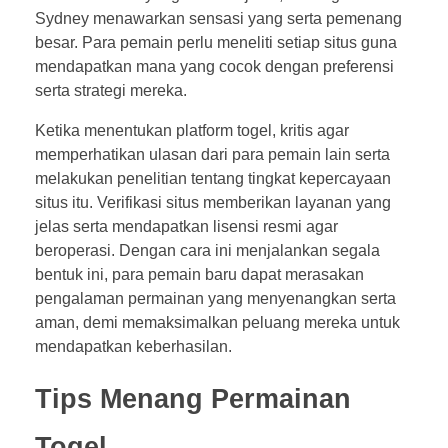
Sydney menawarkan sensasi yang serta pemenang
besar. Para pemain perlu meneliti setiap situs guna
mendapatkan mana yang cocok dengan preferensi
serta strategi mereka.
Ketika menentukan platform togel, kritis agar
memperhatikan ulasan dari para pemain lain serta
melakukan penelitian tentang tingkat kepercayaan
situs itu. Verifikasi situs memberikan layanan yang
jelas serta mendapatkan lisensi resmi agar
beroperasi. Dengan cara ini menjalankan segala
bentuk ini, para pemain baru dapat merasakan
pengalaman permainan yang menyenangkan serta
aman, demi memaksimalkan peluang mereka untuk
mendapatkan keberhasilan.
Tips Menang Permainan
Togel