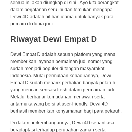
semua ini akan diungkap di sini . Ayo kita berangkat
dalam perjalanan seru ini dan temukan mengapa
Dewi 4D adalah pilihan utama untuk banyak para
pemain di dunia judi.
Riwayat Dewi Empat D
Dewi Empat D adalah sebuah platform yang mana
memberikan layanan permainan judi nomor yang
sudah menjadi populer di tengah masyarakat
Indonesia. Mulai permulaan kehadirannya, Dewi
Empat D sudah menarik perhatian banyak petaruh
yang mencari sensasi fresh dalam permainan judi.
Melalui berbagai kemudahan menawan serta
antarmuka yang bersifat user-friendly, Dewi 4D
berhasil memberikan kenyamanan bagi para petaruh.
Di dalam perkembangannya, Dewi 4D senantiasa
beradaptasi terhadap perubahan zaman serta