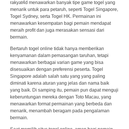
rakyat4d menawarkan banyak tipe game togel yang
menarik untuk para petaruh, seperti Togel Singapore,
Togel Sydney, serta Togel HK. Permainan ini
menawarkan kesempatan bagi pemain mendapat
meraih profit dan juga merasakan sensasi dari
bermain.
Bertaruh togel online tidak hanya memberikan
kenyamanan dalam pemasangan taruhan, tetapi
menawarkan berbagai varian game yang bisa
disesuaikan dengan preferensi peserta. Togel
Singapore adalah salah satu yang yang paling
diminati karena aturan yang jelas dan nama baik
yang baik. Di samping itu, pemain pun dapat menguji
keberuntungan mereka dengan Toto Macau, yang
menawarkan format permainan yang berbeda dan
menarik, menambah beragam pada pengalaman
bermain.