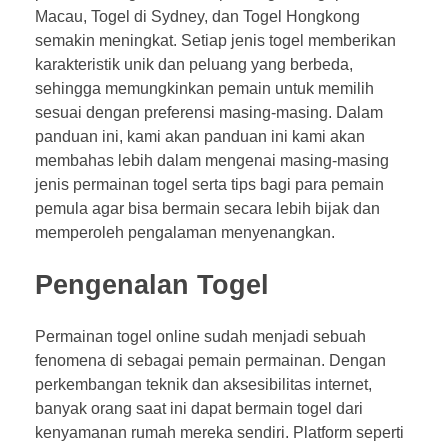
Macau, Togel di Sydney, dan Togel Hongkong
semakin meningkat. Setiap jenis togel memberikan
karakteristik unik dan peluang yang berbeda,
sehingga memungkinkan pemain untuk memilih
sesuai dengan preferensi masing-masing. Dalam
panduan ini, kami akan panduan ini kami akan
membahas lebih dalam mengenai masing-masing
jenis permainan togel serta tips bagi para pemain
pemula agar bisa bermain secara lebih bijak dan
memperoleh pengalaman menyenangkan.
Pengenalan Togel
Permainan togel online sudah menjadi sebuah
fenomena di sebagai pemain permainan. Dengan
perkembangan teknik dan aksesibilitas internet,
banyak orang saat ini dapat bermain togel dari
kenyamanan rumah mereka sendiri. Platform seperti