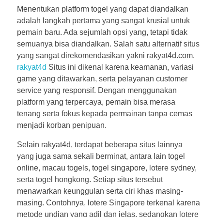
Menentukan platform togel yang dapat diandalkan
adalah langkah pertama yang sangat krusial untuk
pemain baru. Ada sejumlah opsi yang, tetapi tidak
semuanya bisa diandalkan. Salah satu alternatif situs
yang sangat direkomendasikan yakni rakyat4d.com.
rakyat4d
Situs ini dikenal karena keamanan, variasi
game yang ditawarkan, serta pelayanan customer
service yang responsif. Dengan menggunakan
platform yang terpercaya, pemain bisa merasa
tenang serta fokus kepada permainan tanpa cemas
menjadi korban penipuan.
Selain rakyat4d, terdapat beberapa situs lainnya
yang juga sama sekali berminat, antara lain togel
online, macau togels, togel singapore, lotere sydney,
serta togel hongkong. Setiap situs tersebut
menawarkan keunggulan serta ciri khas masing-
masing. Contohnya, lotere Singapore terkenal karena
metode undian yang adil dan jelas, sedangkan lotere