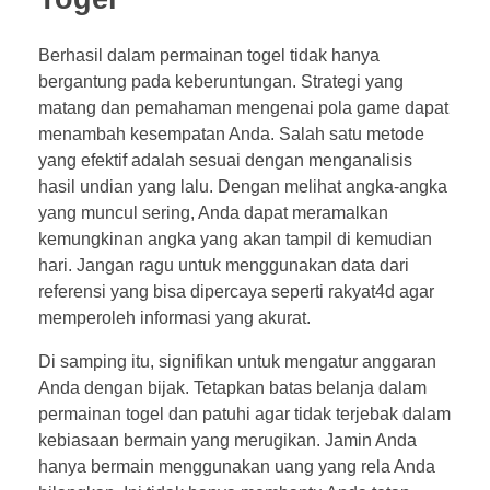
Berhasil dalam permainan togel tidak hanya
bergantung pada keberuntungan. Strategi yang
matang dan pemahaman mengenai pola game dapat
menambah kesempatan Anda. Salah satu metode
yang efektif adalah sesuai dengan menganalisis
hasil undian yang lalu. Dengan melihat angka-angka
yang muncul sering, Anda dapat meramalkan
kemungkinan angka yang akan tampil di kemudian
hari. Jangan ragu untuk menggunakan data dari
referensi yang bisa dipercaya seperti rakyat4d agar
memperoleh informasi yang akurat.
Di samping itu, signifikan untuk mengatur anggaran
Anda dengan bijak. Tetapkan batas belanja dalam
permainan togel dan patuhi agar tidak terjebak dalam
kebiasaan bermain yang merugikan. Jamin Anda
hanya bermain menggunakan uang yang rela Anda