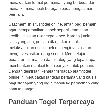
menawarkan format permainan yang berbeda dan
menarik, menambah beragam pada pengalaman
bermain.
Saat memilih situs togel online, aman bagi pemain
agar memperhatikan aspek seperti keamanan,
kredibilitas, dan user experience. Karena jumlah
situs yang ada, pemain dianjurkan untuk
melaksanakan riset sebelum menginvestasikan
menginvestasikan uang sendiri. Mempelajari
peraturan permainan dan strategi yang tepat dapat
memberikan manfaat lebih banyak untuk pemain.
Dengan demikian, kenalan terhadap alam togel
online ini merupakan langkah pertama yang krusial
bagi siapapun yang ingin masuk ke permainan yang
sarat tantangan.
Panduan Togel Terpercaya