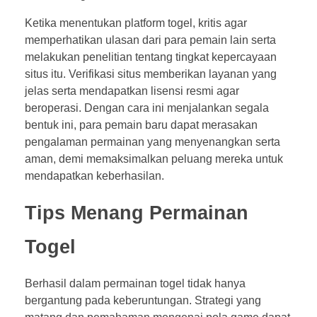
Ketika menentukan platform togel, kritis agar
memperhatikan ulasan dari para pemain lain serta
melakukan penelitian tentang tingkat kepercayaan
situs itu. Verifikasi situs memberikan layanan yang
jelas serta mendapatkan lisensi resmi agar
beroperasi. Dengan cara ini menjalankan segala
bentuk ini, para pemain baru dapat merasakan
pengalaman permainan yang menyenangkan serta
aman, demi memaksimalkan peluang mereka untuk
mendapatkan keberhasilan.
Tips Menang Permainan
Togel
Berhasil dalam permainan togel tidak hanya
bergantung pada keberuntungan. Strategi yang