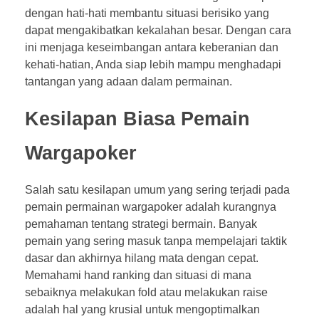
dengan hati-hati membantu situasi berisiko yang
dapat mengakibatkan kekalahan besar. Dengan cara
ini menjaga keseimbangan antara keberanian dan
kehati-hatian, Anda siap lebih mampu menghadapi
tantangan yang adaan dalam permainan.
Kesilapan Biasa Pemain
Wargapoker
Salah satu kesilapan umum yang sering terjadi pada
pemain permainan wargapoker adalah kurangnya
pemahaman tentang strategi bermain. Banyak
pemain yang sering masuk tanpa mempelajari taktik
dasar dan akhirnya hilang mata dengan cepat.
Memahami hand ranking dan situasi di mana
sebaiknya melakukan fold atau melakukan raise
adalah hal yang krusial untuk mengoptimalkan