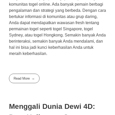
komunitas togel online. Ada banyak pemain berbagi
pengalaman dan strategi yang berbeda. Dengan cara
bertukar informasi di komunitas atau grup daring,
Anda dapat mendapatkan wawasan fresh tentang
permainan togel seperti togel Singapore, togel
Sydney, atau togel Hongkong. Semakin banyak Anda
berinteraksi, semakin banyak Anda mendalami, dan
hal ini bisa jadi kunci keberhasilan Anda untuk
meraih keberhasilan.
Read More
Menggali Dunia Dewi 4D: