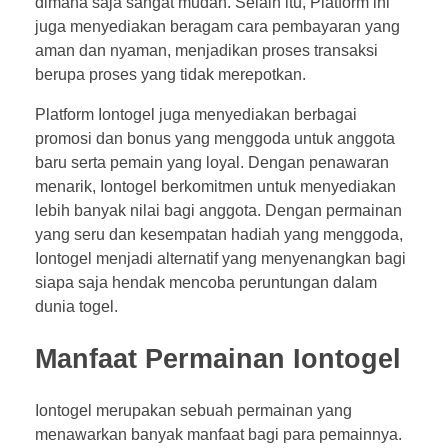
dimana saja sangat mudah. Selain itu, Platform ini
juga menyediakan beragam cara pembayaran yang
aman dan nyaman, menjadikan proses transaksi
berupa proses yang tidak merepotkan.
Platform Iontogel juga menyediakan berbagai
promosi dan bonus yang menggoda untuk anggota
baru serta pemain yang loyal. Dengan penawaran
menarik, Iontogel berkomitmen untuk menyediakan
lebih banyak nilai bagi anggota. Dengan permainan
yang seru dan kesempatan hadiah yang menggoda,
Iontogel menjadi alternatif yang menyenangkan bagi
siapa saja hendak mencoba peruntungan dalam
dunia togel.
Manfaat Permainan Iontogel
Iontogel merupakan sebuah permainan yang
menawarkan banyak manfaat bagi para pemainnya.