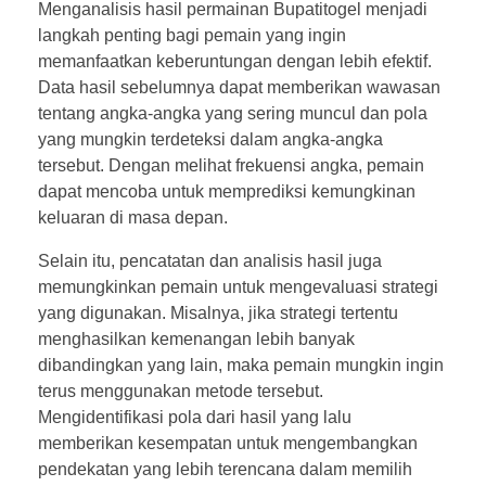
Menganalisis hasil permainan Bupatitogel menjadi
langkah penting bagi pemain yang ingin
memanfaatkan keberuntungan dengan lebih efektif.
Data hasil sebelumnya dapat memberikan wawasan
tentang angka-angka yang sering muncul dan pola
yang mungkin terdeteksi dalam angka-angka
tersebut. Dengan melihat frekuensi angka, pemain
dapat mencoba untuk memprediksi kemungkinan
keluaran di masa depan.
Selain itu, pencatatan dan analisis hasil juga
memungkinkan pemain untuk mengevaluasi strategi
yang digunakan. Misalnya, jika strategi tertentu
menghasilkan kemenangan lebih banyak
dibandingkan yang lain, maka pemain mungkin ingin
terus menggunakan metode tersebut.
Mengidentifikasi pola dari hasil yang lalu
memberikan kesempatan untuk mengembangkan
pendekatan yang lebih terencana dalam memilih