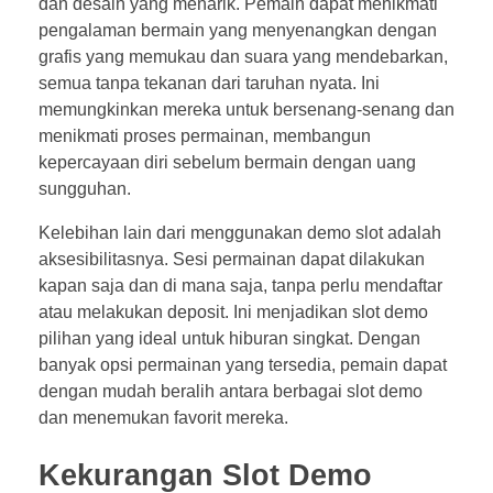
dan desain yang menarik. Pemain dapat menikmati
pengalaman bermain yang menyenangkan dengan
grafis yang memukau dan suara yang mendebarkan,
semua tanpa tekanan dari taruhan nyata. Ini
memungkinkan mereka untuk bersenang-senang dan
menikmati proses permainan, membangun
kepercayaan diri sebelum bermain dengan uang
sungguhan.
Kelebihan lain dari menggunakan demo slot adalah
aksesibilitasnya. Sesi permainan dapat dilakukan
kapan saja dan di mana saja, tanpa perlu mendaftar
atau melakukan deposit. Ini menjadikan slot demo
pilihan yang ideal untuk hiburan singkat. Dengan
banyak opsi permainan yang tersedia, pemain dapat
dengan mudah beralih antara berbagai slot demo
dan menemukan favorit mereka.
Kekurangan Slot Demo