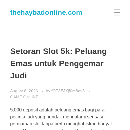
thehaybadonline.com
Setoran Slot 5k: Peluang
Emas untuk Penggemar
Judi
August 8, 2026
by
fOT8EJXjf0m8ov5
GAME ONLINE
5.000 deposit adalah peluang emas bagi para
pecinta judi yang hendak mengalami sensasi
permainan slot tanpa perlu menghabiskan banyak