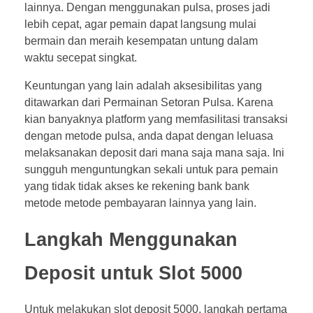
lainnya. Dengan menggunakan pulsa, proses jadi
lebih cepat, agar pemain dapat langsung mulai
bermain dan meraih kesempatan untung dalam
waktu secepat singkat.
Keuntungan yang lain adalah aksesibilitas yang
ditawarkan dari Permainan Setoran Pulsa. Karena
kian banyaknya platform yang memfasilitasi transaksi
dengan metode pulsa, anda dapat dengan leluasa
melaksanakan deposit dari mana saja mana saja. Ini
sungguh menguntungkan sekali untuk para pemain
yang tidak tidak akses ke rekening bank bank
metode metode pembayaran lainnya yang lain.
Langkah Menggunakan
Deposit untuk Slot 5000
Untuk melakukan slot deposit 5000, langkah pertama