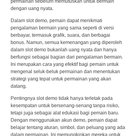
permainan sebelum memutuskan untuk bermain
dengan uang nyata.
Dalam slot demo, pemain dapat menikmati
pengalaman bermain yang sama seperti di versi
berbayar, termasuk grafik, suara, dan berbagai
bonus. Namun, semua kemenangan yang diperoleh
dalam slot demo bukanlah uang nyata dan hanya
berfungsi sebagai bagian dari pengalaman bermain.
Ini merupakan cara yang efektif bagi pemain untuk
mengenal seluk-beluk permainan dan menentukan
strategi yang tepat untuk permainan yang akan
datang.
Pentingnya slot demo tidak hanya terletak pada
kesempatan untuk bersenang-senang tanpa risiko,
tetapi juga sebagai alat edukasi bagi pemain baru.
Dengan menggunakan akun demo, pemain dapat
belajar tentang aturan, simbol, dan peluang yang ada
dalam permainan. Ini memungkinkan mereka untuk