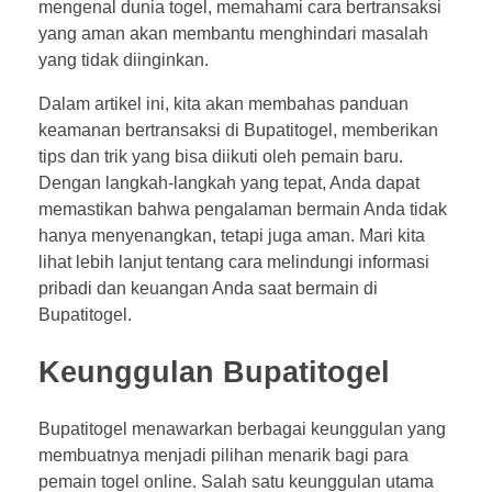
mengenal dunia togel, memahami cara bertransaksi
yang aman akan membantu menghindari masalah
yang tidak diinginkan.
Dalam artikel ini, kita akan membahas panduan
keamanan bertransaksi di Bupatitogel, memberikan
tips dan trik yang bisa diikuti oleh pemain baru.
Dengan langkah-langkah yang tepat, Anda dapat
memastikan bahwa pengalaman bermain Anda tidak
hanya menyenangkan, tetapi juga aman. Mari kita
lihat lebih lanjut tentang cara melindungi informasi
pribadi dan keuangan Anda saat bermain di
Bupatitogel.
Keunggulan Bupatitogel
Bupatitogel menawarkan berbagai keunggulan yang
membuatnya menjadi pilihan menarik bagi para
pemain togel online. Salah satu keunggulan utama