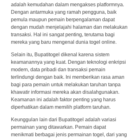
adalah kemudahan dalam mengakses platformnya.
Dengan antarmuka yang ramah pengguna, baik
pemula maupun pemain berpengalaman dapat
dengan mudah menjelajahi halaman dan melakukan
transaksi. Hal ini sangat penting, terutama bagi
mereka yang baru mengenal dunia togel online.
Selain itu, Bupatitogel dikenal karena sistem
keamanannya yang kuat. Dengan teknologi enkripsi
modern, data pribadi dan transaksi pemain
terlindungi dengan baik. Ini memberikan rasa aman
bagi para pemain untuk melakukan taruhan tanpa
khawatir informasi mereka akan disalahgunakan.
Keamanan ini adalah faktor penting yang harus
diperhatikan dalam memilih platform taruhan.
Keunggulan lain dari Bupatitogel adalah variasi
permainan yang ditawarkan. Pemain dapat
menikmati berbagai jenis permainan togel, dari yang