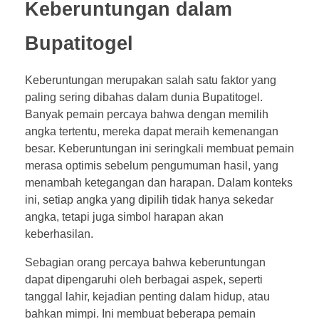
Keberuntungan dalam
Bupatitogel
Keberuntungan merupakan salah satu faktor yang
paling sering dibahas dalam dunia Bupatitogel.
Banyak pemain percaya bahwa dengan memilih
angka tertentu, mereka dapat meraih kemenangan
besar. Keberuntungan ini seringkali membuat pemain
merasa optimis sebelum pengumuman hasil, yang
menambah ketegangan dan harapan. Dalam konteks
ini, setiap angka yang dipilih tidak hanya sekedar
angka, tetapi juga simbol harapan akan
keberhasilan.
Sebagian orang percaya bahwa keberuntungan
dapat dipengaruhi oleh berbagai aspek, seperti
tanggal lahir, kejadian penting dalam hidup, atau
bahkan mimpi. Ini membuat beberapa pemain