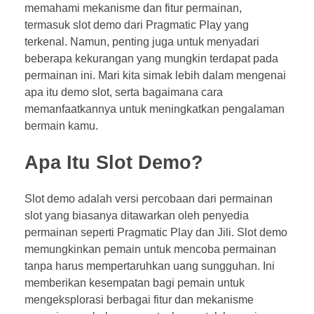
memahami mekanisme dan fitur permainan,
termasuk slot demo dari Pragmatic Play yang
terkenal. Namun, penting juga untuk menyadari
beberapa kekurangan yang mungkin terdapat pada
permainan ini. Mari kita simak lebih dalam mengenai
apa itu demo slot, serta bagaimana cara
memanfaatkannya untuk meningkatkan pengalaman
bermain kamu.
Apa Itu Slot Demo?
Slot demo adalah versi percobaan dari permainan
slot yang biasanya ditawarkan oleh penyedia
permainan seperti Pragmatic Play dan Jili. Slot demo
memungkinkan pemain untuk mencoba permainan
tanpa harus mempertaruhkan uang sungguhan. Ini
memberikan kesempatan bagi pemain untuk
mengeksplorasi berbagai fitur dan mekanisme