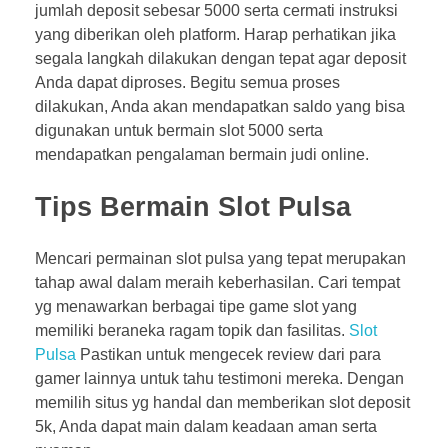
jumlah deposit sebesar 5000 serta cermati instruksi
yang diberikan oleh platform. Harap perhatikan jika
segala langkah dilakukan dengan tepat agar deposit
Anda dapat diproses. Begitu semua proses
dilakukan, Anda akan mendapatkan saldo yang bisa
digunakan untuk bermain slot 5000 serta
mendapatkan pengalaman bermain judi online.
Tips Bermain Slot Pulsa
Mencari permainan slot pulsa yang tepat merupakan
tahap awal dalam meraih keberhasilan. Cari tempat
yg menawarkan berbagai tipe game slot yang
memiliki beraneka ragam topik dan fasilitas.
Slot
Pulsa
Pastikan untuk mengecek review dari para
gamer lainnya untuk tahu testimoni mereka. Dengan
memilih situs yg handal dan memberikan slot deposit
5k, Anda dapat main dalam keadaan aman serta