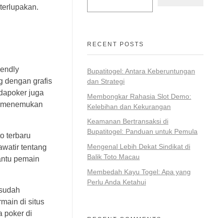
terlupakan.
RECENT POSTS
iendly
Bupatitogel: Antara Keberuntungan
g dengan grafis
dan Strategi
dapoker juga
Membongkar Rahasia Slot Demo:
at menemukan
Kelebihan dan Kekurangan
Keamanan Bertransaksi di
Bupatitogel: Panduan untuk Pemula
o terbaru
Mengenal Lebih Dekat Sindikat di
awatir tentang
Balik Toto Macau
antu pemain
Membedah Kayu Togel: Apa yang
Perlu Anda Ketahui
 sudah
main di situs
 poker di