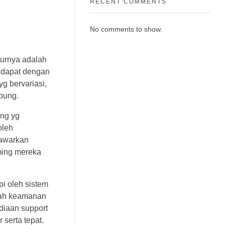
RECENT COMMENTS
No comments to show.
urnya adalah
r dapat dengan
g bervariasi,
bung.
ang yg
oleh
tawarkan
ming mereka
i oleh sistem
kah keamanan
diaan support
 serta tepat.