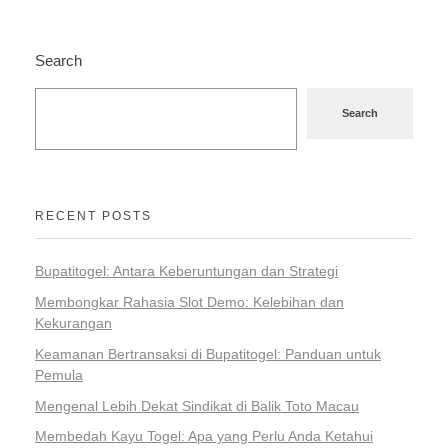
Search
Search
RECENT POSTS
Bupatitogel: Antara Keberuntungan dan Strategi
Membongkar Rahasia Slot Demo: Kelebihan dan
Kekurangan
Keamanan Bertransaksi di Bupatitogel: Panduan untuk
Pemula
Mengenal Lebih Dekat Sindikat di Balik Toto Macau
Membedah Kayu Togel: Apa yang Perlu Anda Ketahui