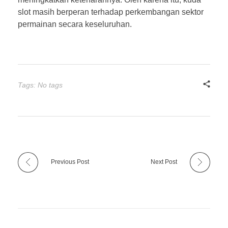
slot masih berperan terhadap perkembangan sektor
permainan secara keseluruhan.
Tags: No tags
Previous Post
Next Post