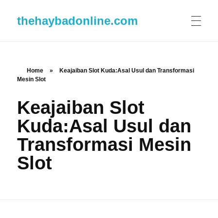
thehaybadonline.com
Home
»
Keajaiban Slot Kuda:Asal Usul dan Transformasi
Mesin Slot
Keajaiban Slot
Kuda:Asal Usul dan
Transformasi Mesin
Slot