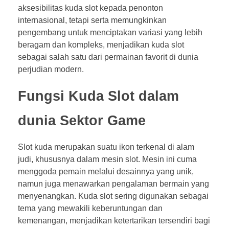
aksesibilitas kuda slot kepada penonton
internasional, tetapi serta memungkinkan
pengembang untuk menciptakan variasi yang lebih
beragam dan kompleks, menjadikan kuda slot
sebagai salah satu dari permainan favorit di dunia
perjudian modern.
Fungsi Kuda Slot dalam
dunia Sektor Game
Slot kuda merupakan suatu ikon terkenal di alam
judi, khususnya dalam mesin slot. Mesin ini cuma
menggoda pemain melalui desainnya yang unik,
namun juga menawarkan pengalaman bermain yang
menyenangkan. Kuda slot sering digunakan sebagai
tema yang mewakili keberuntungan dan
kemenangan, menjadikan ketertarikan tersendiri bagi