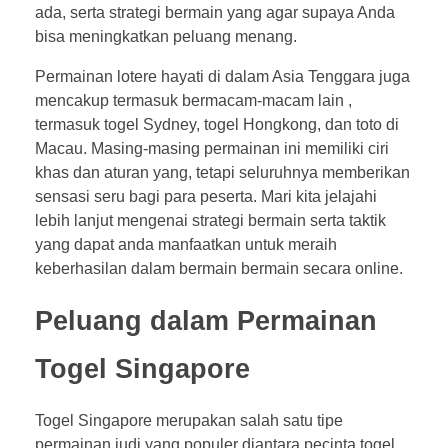
ada, serta strategi bermain yang agar supaya Anda
bisa meningkatkan peluang menang.
Permainan lotere hayati di dalam Asia Tenggara juga
mencakup termasuk bermacam-macam lain ,
termasuk togel Sydney, togel Hongkong, dan toto di
Macau. Masing-masing permainan ini memiliki ciri
khas dan aturan yang, tetapi seluruhnya memberikan
sensasi seru bagi para peserta. Mari kita jelajahi
lebih lanjut mengenai strategi bermain serta taktik
yang dapat anda manfaatkan untuk meraih
keberhasilan dalam bermain bermain secara online.
Peluang dalam Permainan
Togel Singapore
Togel Singapore merupakan salah satu tipe
permainan judi yang populer diantara pecinta togel.