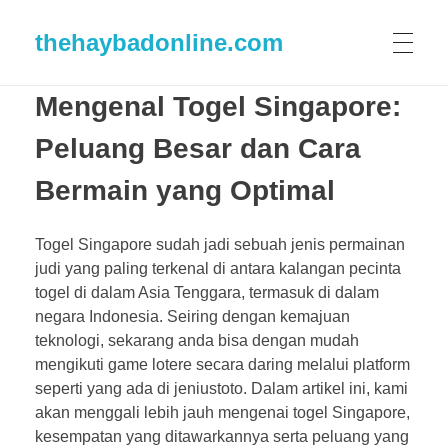
thehaybadonline.com
Mengenal Togel Singapore:
Peluang Besar dan Cara
Bermain yang Optimal
Togel Singapore sudah jadi sebuah jenis permainan
judi yang paling terkenal di antara kalangan pecinta
togel di dalam Asia Tenggara, termasuk di dalam
negara Indonesia. Seiring dengan kemajuan
teknologi, sekarang anda bisa dengan mudah
mengikuti game lotere secara daring melalui platform
seperti yang ada di jeniustoto. Dalam artikel ini, kami
akan menggali lebih jauh mengenai togel Singapore,
kesempatan yang ditawarkannya serta peluang yang