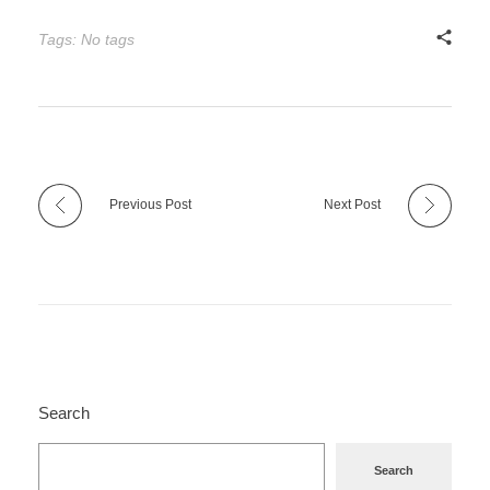
Tags: No tags
Previous Post
Next Post
Search
Search