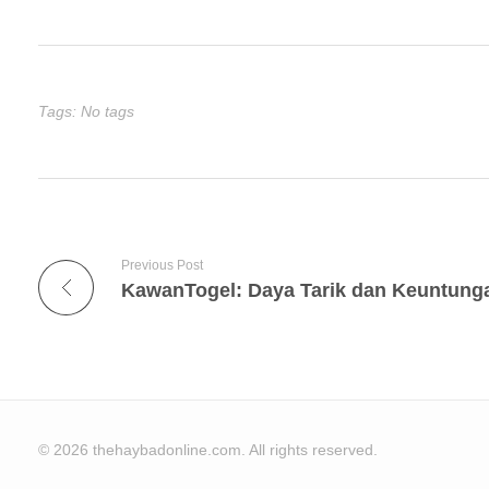
Tags: No tags
Previous Post
© 2026 thehaybadonline.com. All rights reserved.