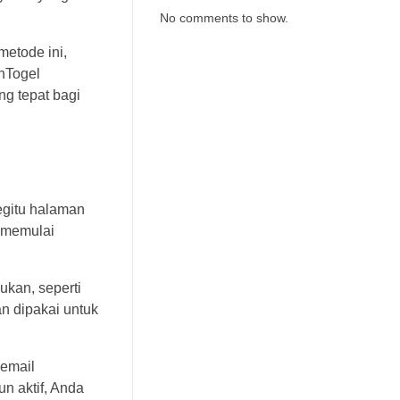
No comments to show.
etode ini,
nTogel
ng tepat bagi
egitu halaman
k memulai
ukan, seperti
n dipakai untuk
 email
n aktif, Anda