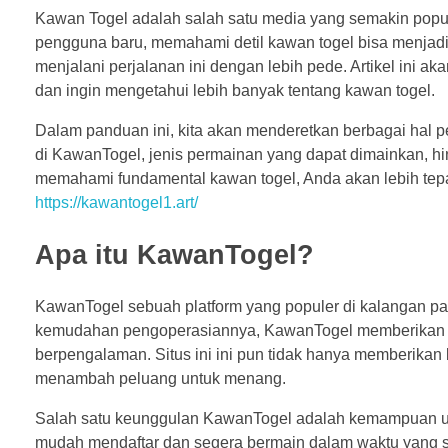
Kawan Togel adalah salah satu media yang semakin popule
pengguna baru, memahami detil kawan togel bisa menjadi
menjalani perjalanan ini dengan lebih pede. Artikel ini
dan ingin mengetahui lebih banyak tentang kawan togel.
Dalam panduan ini, kita akan menderetkan berbagai hal pe
di KawanTogel, jenis permainan yang dapat dimainkan, 
memahami fundamental kawan togel, Anda akan lebih tep
https://kawantogel1.art/
Apa itu KawanTogel?
KawanTogel sebuah platform yang populer di kalangan para
kemudahan pengoperasiannya, KawanTogel memberikan su
berpengalaman. Situs ini ini pun tidak hanya memberikan b
menambah peluang untuk menang.
Salah satu keunggulan KawanTogel adalah kemampuan un
mudah mendaftar dan segera bermain dalam waktu yang