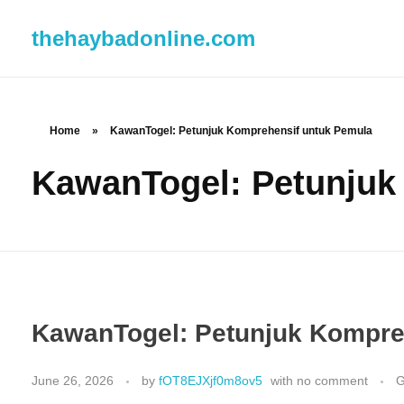
thehaybadonline.com
Home
»
KawanTogel: Petunjuk Komprehensif untuk Pemula
KawanTogel: Petunjuk
KawanTogel: Petunjuk Kompre
June 26, 2026
by
fOT8EJXjf0m8ov5
with
no comment
G