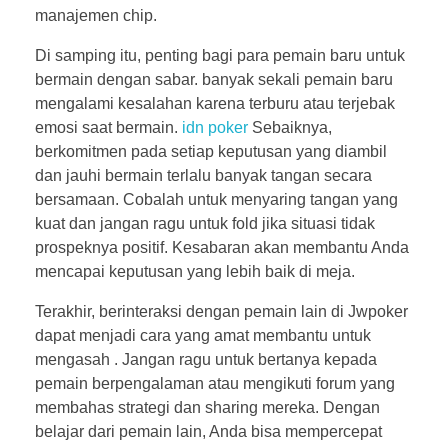
manajemen chip.
a
Di samping itu, penting bagi para pemain baru untuk
i
bermain dengan sabar. banyak sekali pemain baru
mengalami kesalahan karena terburu atau terjebak
n
emosi saat bermain.
idn poker
Sebaiknya,
berkomitmen pada setiap keputusan yang diambil
P
dan jauhi bermain terlalu banyak tangan secara
e
bersamaan. Cobalah untuk menyaring tangan yang
kuat dan jangan ragu untuk fold jika situasi tidak
m
prospeknya positif. Kesabaran akan membantu Anda
mencapai keputusan yang lebih baik di meja.
u
Terakhir, berinteraksi dengan pemain lain di Jwpoker
l
dapat menjadi cara yang amat membantu untuk
mengasah . Jangan ragu untuk bertanya kepada
a
pemain berpengalaman atau mengikuti forum yang
membahas strategi dan sharing mereka. Dengan
belajar dari pemain lain, Anda bisa mempercepat