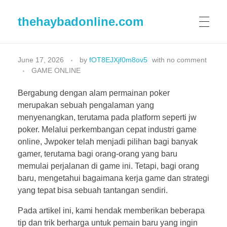
thehaybadonline.com
G
June 17, 2026
by
fOT8EJXjf0m8ov5
with
no comment
GAME ONLINE
a
Bergabung dengan alam permainan poker
b
merupakan sebuah pengalaman yang
u
menyenangkan, terutama pada platform seperti jw
poker. Melalui perkembangan cepat industri game
n
online, Jwpoker telah menjadi pilihan bagi banyak
gamer, terutama bagi orang-orang yang baru
g
memulai perjalanan di game ini. Tetapi, bagi orang
baru, mengetahui bagaimana kerja game dan strategi
l
yang tepat bisa sebuah tantangan sendiri.
a
Pada artikel ini, kami hendak memberikan beberapa
h
tip dan trik berharga untuk pemain baru yang ingin