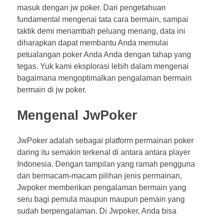
masuk dengan jw poker. Dari pengetahuan
d
fundamental mengenai tata cara bermain, sampai
taktik demi menambah peluang menang, data ini
e
diharapkan dapat membantu Anda memulai
petualangan poker Anda Anda dengan tahap yang
n
tegas. Yuk kami eksplorasi lebih dalam mengenai
g
bagaimana mengoptimalkan pengalaman bermain
bermain di jw poker.
a
Mengenal JwPoker
n
J
JwPoker adalah sebagai platform permainan poker
daring itu semakin terkenal di antara antara player
w
Indonesia. Dengan tampilan yang ramah pengguna
dan bermacam-macam pilihan jenis permainan,
P
Jwpoker memberikan pengalaman bermain yang
seru bagi pemula maupun maupun pemain yang
o
sudah berpengalaman. Di Jwpoker, Anda bisa