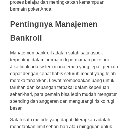
proses belajar dan meningkatkan kemampuan
bermain poker Anda.
Pentingnya Manajemen
Bankroll
Manajemen bankroll adalah salah satu aspek
terpenting dalam bermain di permainan poker ini.
Jika tidak ada sistem manajemen yang tepat, pemain
dapat dengan cepat habis seluruh modal yang telah
mereka tanamkan. Lewat membedakan uang untuk
taruhan dan keuangan terpakai dalam keperluan
sehari-hari, para pemain bisa lebih mudah mengatur
spending dan anggaran dan mengurangi risiko rugi
besar.
Salah satu metode yang dapat diterapkan adalah
menetapkan limit sehari-hari atau mingguan untuk