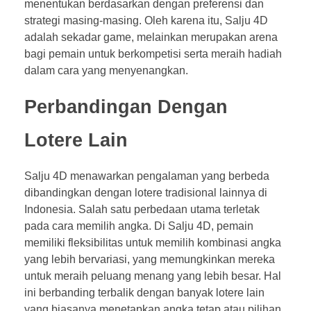
n
menentukan berdasarkan dengan preferensi dan
strategi masing-masing. Oleh karena itu, Salju 4D
L
adalah sekadar game, melainkan merupakan arena
bagi pemain untuk berkompetisi serta meraih hadiah
a
dalam cara yang menyenangkan.
i
Perbandingan Dengan
n
Lotere Lain
d
i
Salju 4D menawarkan pengalaman yang berbeda
dibandingkan dengan lotere tradisional lainnya di
N
Indonesia. Salah satu perbedaan utama terletak
pada cara memilih angka. Di Salju 4D, pemain
e
memiliki fleksibilitas untuk memilih kombinasi angka
yang lebih bervariasi, yang memungkinkan mereka
g
untuk meraih peluang menang yang lebih besar. Hal
a
ini berbanding terbalik dengan banyak lotere lain
yang biasanya menetapkan angka tetap atau pilihan