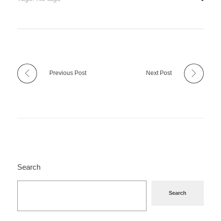
Previous Post
Next Post
Search
Search