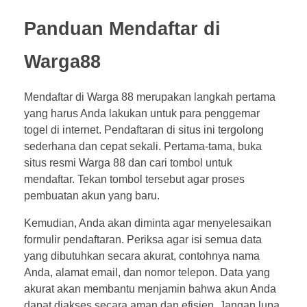
Panduan Mendaftar di
Warga88
Mendaftar di Warga 88 merupakan langkah pertama
yang harus Anda lakukan untuk para penggemar
togel di internet. Pendaftaran di situs ini tergolong
sederhana dan cepat sekali. Pertama-tama, buka
situs resmi Warga 88 dan cari tombol untuk
mendaftar. Tekan tombol tersebut agar proses
pembuatan akun yang baru.
Kemudian, Anda akan diminta agar menyelesaikan
formulir pendaftaran. Periksa agar isi semua data
yang dibutuhkan secara akurat, contohnya nama
Anda, alamat email, dan nomor telepon. Data yang
akurat akan membantu menjamin bahwa akun Anda
dapat diakses secara aman dan efisien. Jangan lupa