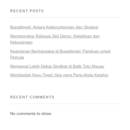
RECENT POSTS
Bupatitogel: Antara Keberuntungan dan Strategi
Membongkar Rahasia Slot Demo: Kelebihan dan
Kekurangan
Keamanan Bertransaksi di Bupatitogel: Panduan untuk
Pemula
Mengenal Lebih Dekat Sindikat di Balik Toto Macau
Membedah Kayu Togel: Apa yang Perlu Anda Ketahui
RECENT COMMENTS
No comments to show.