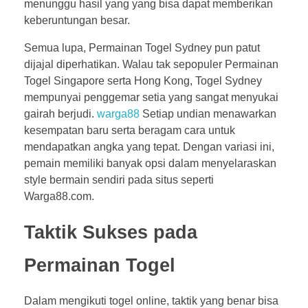
menunggu hasil yang yang bisa dapat memberikan
keberuntungan besar.
Semua lupa, Permainan Togel Sydney pun patut
dijajal diperhatikan. Walau tak sepopuler Permainan
Togel Singapore serta Hong Kong, Togel Sydney
mempunyai penggemar setia yang sangat menyukai
gairah berjudi.
warga88
Setiap undian menawarkan
kesempatan baru serta beragam cara untuk
mendapatkan angka yang tepat. Dengan variasi ini,
pemain memiliki banyak opsi dalam menyelaraskan
style bermain sendiri pada situs seperti
Warga88.com.
Taktik Sukses pada
Permainan Togel
Dalam mengikuti togel online, taktik yang benar bisa