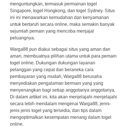
menguntungkan, termasuk permainan togel
Singapore, togel Hongkong, dan togel Sydney. Situs
ini ini menawarkan kemudahan dan kenyamanan
untuk bertaruh secara online, maka semakin banyak
sejumlah pemain yang mencoba menjajal
peluangnya.
Warga88 pun diakui sebagai situs yang aman dan
aman, membuatnya pilihan utama untuk para pemain
togel online. Dukungan dukungan layanan
pelanggan yang cepat dan beraneka cara
pembayaran yang mudah, Warga88 berusaha
menyediakan pengalaman bermain yang yang
menyenangkan bagi setiap anggotanya anggotanya.
Di dalam artikel ini, kita akan menjelajahi menjelajahi
secara lebih mendalam mengenai Warga88, jenis-
jenis jenis togel yang tersedia, dan tips dalam
mengoptimalkan kesempatan menang dalam togel
online.