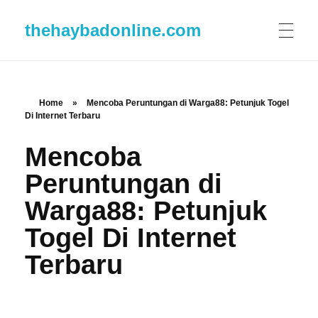
thehaybadonline.com
Home
»
Mencoba Peruntungan di Warga88: Petunjuk Togel
Di Internet Terbaru
Mencoba
Peruntungan di
Warga88: Petunjuk
Togel Di Internet
Terbaru