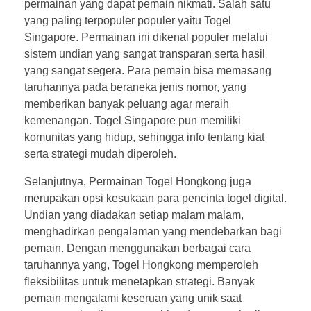
permainan yang dapat pemain nikmati. Salah satu
yang paling terpopuler populer yaitu Togel
Singapore. Permainan ini dikenal populer melalui
sistem undian yang sangat transparan serta hasil
yang sangat segera. Para pemain bisa memasang
taruhannya pada beraneka jenis nomor, yang
memberikan banyak peluang agar meraih
kemenangan. Togel Singapore pun memiliki
komunitas yang hidup, sehingga info tentang kiat
serta strategi mudah diperoleh.
Selanjutnya, Permainan Togel Hongkong juga
merupakan opsi kesukaan para pencinta togel digital.
Undian yang diadakan setiap malam malam,
menghadirkan pengalaman yang mendebarkan bagi
pemain. Dengan menggunakan berbagai cara
taruhannya yang, Togel Hongkong memperoleh
fleksibilitas untuk menetapkan strategi. Banyak
pemain mengalami keseruan yang unik saat