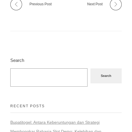
Previous Post
Next Post
Search
Search
RECENT POSTS
Bupatitogel: Antara Keberuntungan dan Strategi
Membongkar Rahasia Slot Demo: Kelebihan dan