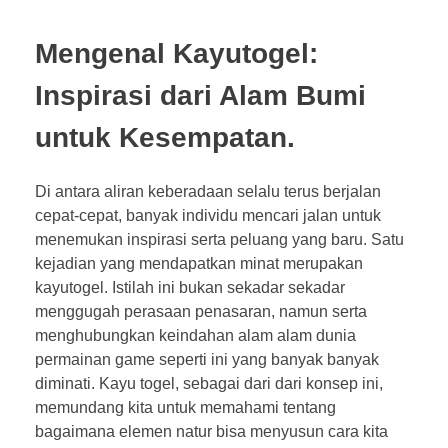
Mengenal Kayutogel:
Inspirasi dari Alam Bumi
untuk Kesempatan.
Di antara aliran keberadaan selalu terus berjalan
cepat-cepat, banyak individu mencari jalan untuk
menemukan inspirasi serta peluang yang baru. Satu
kejadian yang mendapatkan minat merupakan
kayutogel. Istilah ini bukan sekadar sekadar
menggugah perasaan penasaran, namun serta
menghubungkan keindahan alam alam dunia
permainan game seperti ini yang banyak banyak
diminati. Kayu togel, sebagai dari dari konsep ini,
memundang kita untuk memahami tentang
bagaimana elemen natur bisa menyusun cara kita