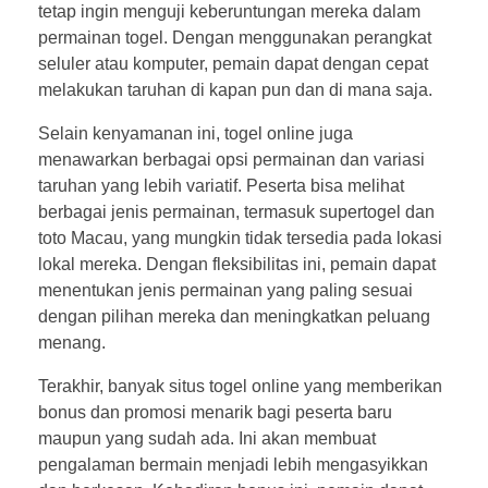
tetap ingin menguji keberuntungan mereka dalam
permainan togel. Dengan menggunakan perangkat
seluler atau komputer, pemain dapat dengan cepat
melakukan taruhan di kapan pun dan di mana saja.
Selain kenyamanan ini, togel online juga
menawarkan berbagai opsi permainan dan variasi
taruhan yang lebih variatif. Peserta bisa melihat
berbagai jenis permainan, termasuk supertogel dan
toto Macau, yang mungkin tidak tersedia pada lokasi
lokal mereka. Dengan fleksibilitas ini, pemain dapat
menentukan jenis permainan yang paling sesuai
dengan pilihan mereka dan meningkatkan peluang
menang.
Terakhir, banyak situs togel online yang memberikan
bonus dan promosi menarik bagi peserta baru
maupun yang sudah ada. Ini akan membuat
pengalaman bermain menjadi lebih mengasyikkan