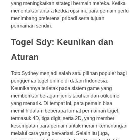
yang meningkatkan strategi bermain mereka. Ketika
menentukan antara kedua opsi ini, para pemain perlu
menimbang preferensi pribadi serta tujuan
permainan sendiri.
Togel Sdy: Keunikan dan
Aturan
Toto Sydney menjadi salah satu pilihan populer bagi
penggemar togel online di dalam Indonesia.
Keunikannya terletak pada sistem game yang
memberikan beragam jenis taruhan dan outcome
yang menarik. Di tempat ini, para pemain bisa
memilih dalam beberapa format permainan togel,
termasuk 4D, tiga digit, serta 2D, yang memberi
kesempatan para pemain untuk meraih kemenangan
melalui cara yang bervariasi. Selain itu juga,