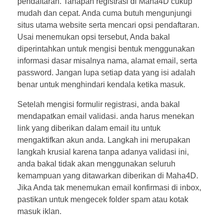
pendaftaran. Tahapan registrasi di Maha4D cukup
mudah dan cepat. Anda cuma butuh mengunjungi
situs utama website serta mencari opsi pendaftaran.
Usai menemukan opsi tersebut, Anda bakal
diperintahkan untuk mengisi bentuk menggunakan
informasi dasar misalnya nama, alamat email, serta
password. Jangan lupa setiap data yang isi adalah
benar untuk menghindari kendala ketika masuk.
Setelah mengisi formulir registrasi, anda bakal
mendapatkan email validasi. anda harus menekan
link yang diberikan dalam email itu untuk
mengaktifkan akun anda. Langkah ini merupakan
langkah krusial karena tanpa adanya validasi ini,
anda bakal tidak akan menggunakan seluruh
kemampuan yang ditawarkan diberikan di Maha4D.
Jika Anda tak menemukan email konfirmasi di inbox,
pastikan untuk mengecek folder spam atau kotak
masuk iklan.