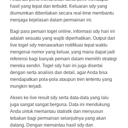
hasil yang tepat dan terbukti. Keluaran sdy yang
diumumkan diberitakan secara real-time membantu
menjaga kejelasan dalam permainan ini.
Bagi para pemain togel online, informasi sdy hari ini
adalah sesuatu yang wajib diperhatikan. Output dari
live togel sdy menawarkan notifikasi tepat waktu
mengenai nomor yang keluar, yang mana dapat jadi
referensi bagi banyak pemain dalam memilih strategi
mereka sendiri. Togel sdy hari ini juga disertai
dengan serta analisis dan detail, agar Anda bisa
mendapatkan pola-pola ataupun tren tertentu yang
mungkin terjadi.
Akses ke live result sdy serta data-data yang lalu
juga sangat sangat berguna. Data ini mendukung
Anda untuk memantau statistik dan menyusun
tebakan bagi permainan selanjutnya yang akan
datang. Dengan memantau hasil sdy dan