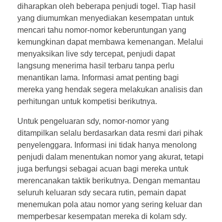
diharapkan oleh beberapa penjudi togel. Tiap hasil
yang diumumkan menyediakan kesempatan untuk
mencari tahu nomor-nomor keberuntungan yang
kemungkinan dapat membawa kemenangan. Melalui
menyaksikan live sdy tercepat, penjudi dapat
langsung menerima hasil terbaru tanpa perlu
menantikan lama. Informasi amat penting bagi
mereka yang hendak segera melakukan analisis dan
perhitungan untuk kompetisi berikutnya.
Untuk pengeluaran sdy, nomor-nomor yang
ditampilkan selalu berdasarkan data resmi dari pihak
penyelenggara. Informasi ini tidak hanya menolong
penjudi dalam menentukan nomor yang akurat, tetapi
juga berfungsi sebagai acuan bagi mereka untuk
merencanakan taktik berikutnya. Dengan memantau
seluruh keluaran sdy secara rutin, pemain dapat
menemukan pola atau nomor yang sering keluar dan
memperbesar kesempatan mereka di kolam sdy.