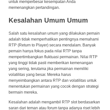
untuk memperbesar kesempatan Anda
memenangkan pertandingan.
Kesalahan Umum Umum
Salah satu kesalahan umum yang dilakukan pemain
adalah tidak memperhatikan pentingnya memahami
RTP (Return to Player) secara mendalam. Banyak
pemain hanya fokus pada nilai RTP tanpa
mempertimbangkan fluktuasi permainan. Nilai RTP
yang tinggi tidak pasti memberikan kemenangan
yang sering, terutama jika permainan memiliki
volatilitas yang besar. Mereka harus
menyeimbangkan antara RTP dan volatilitas untuk
menentukan permainan yang cocok dengan strategi
bermain mereka.
Kesalahan adalah mengambil RTP slot berdasarkan
saran dari teman atau forum tanpa adanya riset lebih