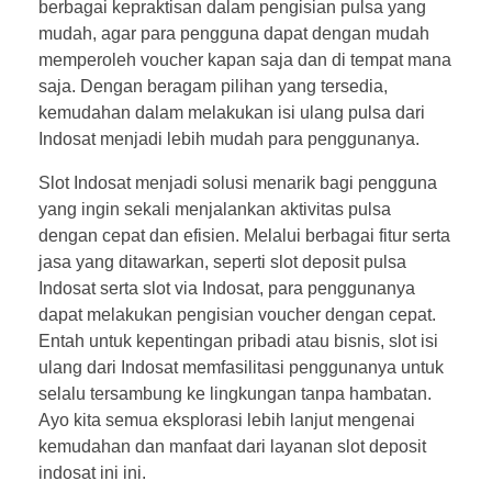
berbagai kepraktisan dalam pengisian pulsa yang
mudah, agar para pengguna dapat dengan mudah
memperoleh voucher kapan saja dan di tempat mana
saja. Dengan beragam pilihan yang tersedia,
kemudahan dalam melakukan isi ulang pulsa dari
Indosat menjadi lebih mudah para penggunanya.
Slot Indosat menjadi solusi menarik bagi pengguna
yang ingin sekali menjalankan aktivitas pulsa
dengan cepat dan efisien. Melalui berbagai fitur serta
jasa yang ditawarkan, seperti slot deposit pulsa
Indosat serta slot via Indosat, para penggunanya
dapat melakukan pengisian voucher dengan cepat.
Entah untuk kepentingan pribadi atau bisnis, slot isi
ulang dari Indosat memfasilitasi penggunanya untuk
selalu tersambung ke lingkungan tanpa hambatan.
Ayo kita semua eksplorasi lebih lanjut mengenai
kemudahan dan manfaat dari layanan slot deposit
indosat ini ini.