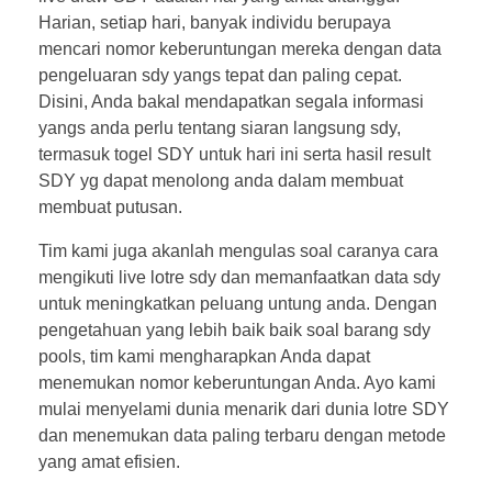
Harian, setiap hari, banyak individu berupaya
mencari nomor keberuntungan mereka dengan data
pengeluaran sdy yangs tepat dan paling cepat.
Disini, Anda bakal mendapatkan segala informasi
yangs anda perlu tentang siaran langsung sdy,
termasuk togel SDY untuk hari ini serta hasil result
SDY yg dapat menolong anda dalam membuat
membuat putusan.
Tim kami juga akanlah mengulas soal caranya cara
mengikuti live lotre sdy dan memanfaatkan data sdy
untuk meningkatkan peluang untung anda. Dengan
pengetahuan yang lebih baik baik soal barang sdy
pools, tim kami mengharapkan Anda dapat
menemukan nomor keberuntungan Anda. Ayo kami
mulai menyelami dunia menarik dari dunia lotre SDY
dan menemukan data paling terbaru dengan metode
yang amat efisien.