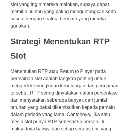
slot yang ingin mereka mainkan, supaya dapat
memilih pilihan yang paling menguntungkan serta
sesuai dengan strategi bermain yang mereka
gunakan.
Strategi Menentukan RTP
Slot
Menentukan RTP atau Return to Player pada
permainan slot adalah langkah penting untuk
mengerti kemungkinan keuntungan dari permainan
tersebut. RTP sering dinyatakan dalam persentase
dan menyatakan seberapa banyak dari jumlah
taruhan yang bakal dikembalikan kepada pemain
dalam periode yang lama. Contohnya, jika satu
mesin slot punya RTP sebesar 95 persen, itu
maksudnya bahwa dari setiap seratus unit yang