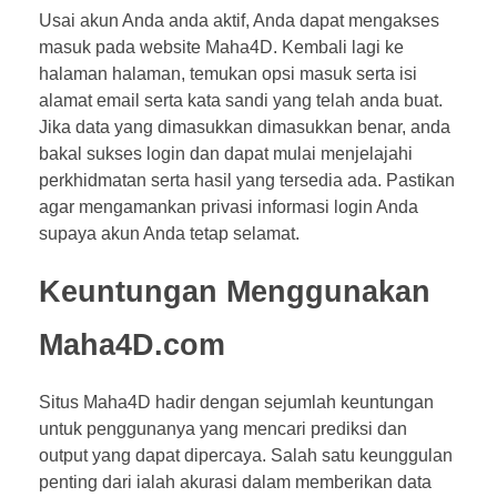
Usai akun Anda anda aktif, Anda dapat mengakses
masuk pada website Maha4D. Kembali lagi ke
halaman halaman, temukan opsi masuk serta isi
alamat email serta kata sandi yang telah anda buat.
Jika data yang dimasukkan dimasukkan benar, anda
bakal sukses login dan dapat mulai menjelajahi
perkhidmatan serta hasil yang tersedia ada. Pastikan
agar mengamankan privasi informasi login Anda
supaya akun Anda tetap selamat.
Keuntungan Menggunakan
Maha4D.com
Situs Maha4D hadir dengan sejumlah keuntungan
untuk penggunanya yang mencari prediksi dan
output yang dapat dipercaya. Salah satu keunggulan
penting dari ialah akurasi dalam memberikan data