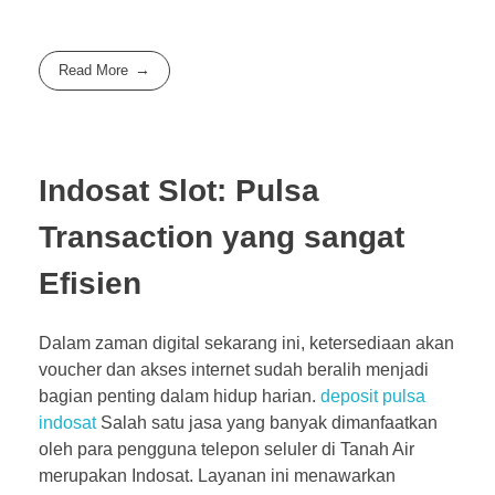
Read More
Indosat Slot: Pulsa
Transaction yang sangat
Efisien
Dalam zaman digital sekarang ini, ketersediaan akan
voucher dan akses internet sudah beralih menjadi
bagian penting dalam hidup harian.
deposit pulsa
indosat
Salah satu jasa yang banyak dimanfaatkan
oleh para pengguna telepon seluler di Tanah Air
merupakan Indosat. Layanan ini menawarkan