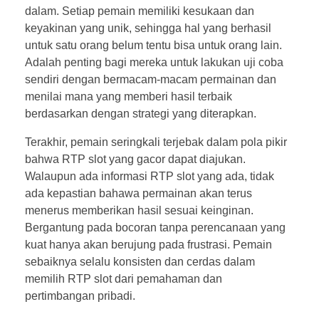
dalam. Setiap pemain memiliki kesukaan dan
keyakinan yang unik, sehingga hal yang berhasil
untuk satu orang belum tentu bisa untuk orang lain.
Adalah penting bagi mereka untuk lakukan uji coba
sendiri dengan bermacam-macam permainan dan
menilai mana yang memberi hasil terbaik
berdasarkan dengan strategi yang diterapkan.
Terakhir, pemain seringkali terjebak dalam pola pikir
bahwa RTP slot yang gacor dapat diajukan.
Walaupun ada informasi RTP slot yang ada, tidak
ada kepastian bahawa permainan akan terus
menerus memberikan hasil sesuai keinginan.
Bergantung pada bocoran tanpa perencanaan yang
kuat hanya akan berujung pada frustrasi. Pemain
sebaiknya selalu konsisten dan cerdas dalam
memilih RTP slot dari pemahaman dan
pertimbangan pribadi.