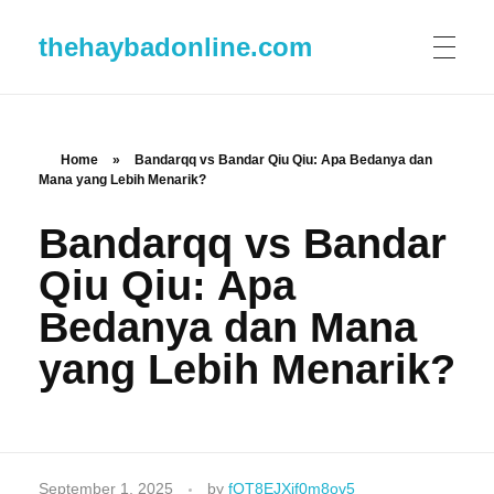
thehaybadonline.com
Home
»
Bandarqq vs Bandar Qiu Qiu: Apa Bedanya dan
Mana yang Lebih Menarik?
Bandarqq vs Bandar
Qiu Qiu: Apa
Bedanya dan Mana
yang Lebih Menarik?
B
September 1, 2025
by
fOT8EJXjf0m8ov5