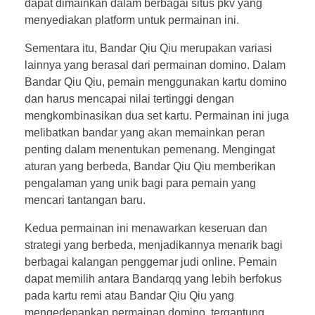
dapat dimainkan dalam berbagai situs pkv yang
:
menyediakan platform untuk permainan ini.
A
Sementara itu, Bandar Qiu Qiu merupakan variasi
p
lainnya yang berasal dari permainan domino. Dalam
Bandar Qiu Qiu, pemain menggunakan kartu domino
a
dan harus mencapai nilai tertinggi dengan
mengkombinasikan dua set kartu. Permainan ini juga
B
melibatkan bandar yang akan memainkan peran
penting dalam menentukan pemenang. Mengingat
e
aturan yang berbeda, Bandar Qiu Qiu memberikan
d
pengalaman yang unik bagi para pemain yang
mencari tantangan baru.
a
Kedua permainan ini menawarkan keseruan dan
n
strategi yang berbeda, menjadikannya menarik bagi
berbagai kalangan penggemar judi online. Pemain
y
dapat memilih antara Bandarqq yang lebih berfokus
pada kartu remi atau Bandar Qiu Qiu yang
a
mengedepankan permainan domino, tergantung