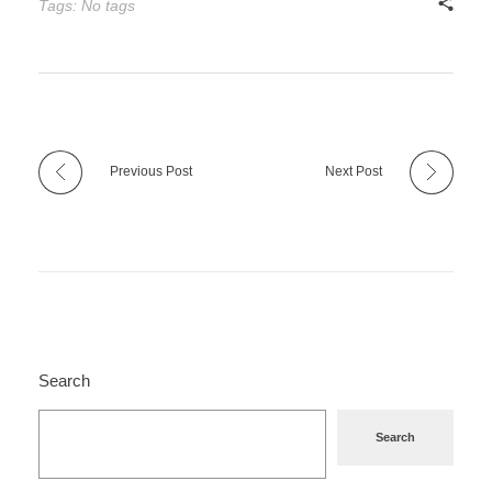
Tags: No tags
Previous Post
Next Post
Search
Search