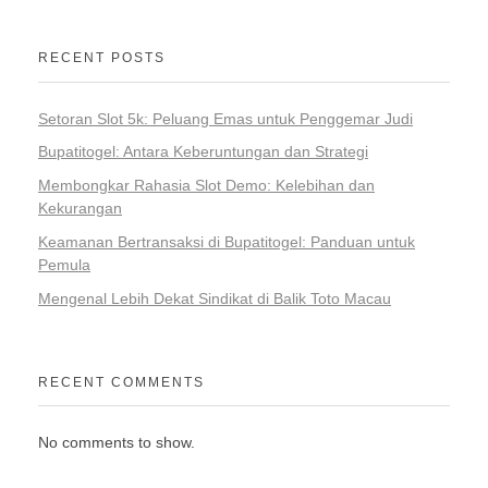
RECENT POSTS
Setoran Slot 5k: Peluang Emas untuk Penggemar Judi
Bupatitogel: Antara Keberuntungan dan Strategi
Membongkar Rahasia Slot Demo: Kelebihan dan
Kekurangan
Keamanan Bertransaksi di Bupatitogel: Panduan untuk
Pemula
Mengenal Lebih Dekat Sindikat di Balik Toto Macau
RECENT COMMENTS
No comments to show.