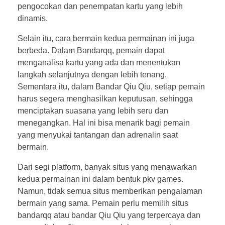
pengocokan dan penempatan kartu yang lebih
L
dinamis.
e
Selain itu, cara bermain kedua permainan ini juga
berbeda. Dalam Bandarqq, pemain dapat
b
menganalisa kartu yang ada dan menentukan
langkah selanjutnya dengan lebih tenang.
i
Sementara itu, dalam Bandar Qiu Qiu, setiap pemain
harus segera menghasilkan keputusan, sehingga
h
menciptakan suasana yang lebih seru dan
M
menegangkan. Hal ini bisa menarik bagi pemain
yang menyukai tantangan dan adrenalin saat
e
bermain.
n
Dari segi platform, banyak situs yang menawarkan
kedua permainan ini dalam bentuk pkv games.
a
Namun, tidak semua situs memberikan pengalaman
bermain yang sama. Pemain perlu memilih situs
r
bandarqq atau bandar Qiu Qiu yang terpercaya dan