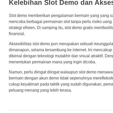
Kelebihan Slot Demo dan Aksesi
Slot demo memberikan pengalaman bermain yang yang san
mencoba berbagai permainan slot tanpa perlu risiko uan
strategi efisien. Di samping itu, slot demo gratis memfas
finansial.
Aksesibilitas slot demo pun merupakan sebuah keunggula
dimanapun, selama tersambung ke internet. Ini mencakup
dikenal dengan teknologi mutakhir dan visual atraktif. D
menentukan permainan mana yang ingin dicoba.
Namun, perlu diingat diingat walaupun slot demo menawa
bermain dengan akun demo tidak sepenuhnya merefleksika
cukup keyakinan pada taktik yang sudah digunakan, pemain
peluang menang yang lebih terasa.