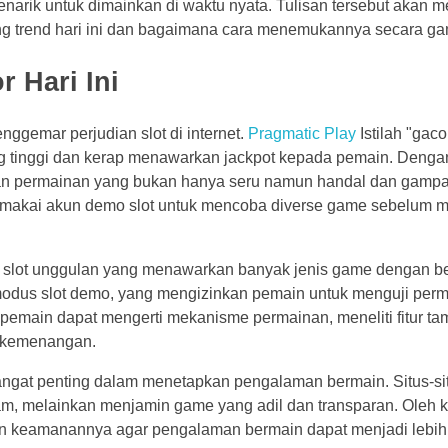
arik untuk dimainkan di waktu nyata. Tulisan tersebut akan
ang trend hari ini dan bagaimana cara menemukannya secara g
 Hari Ini
nggemar perjudian slot di internet.
Pragmatic Play
Istilah "gac
g tinggi dan kerap menawarkan jackpot kepada pemain. Deng
ukan permainan yang bukan hanya seru namun handal dan gamp
emakai akun demo slot untuk mencoba diverse game sebelum 
 slot unggulan yang menawarkan banyak jenis game dengan b
 modus slot demo, yang mengizinkan pemain untuk menguji per
pemain dapat mengerti mekanisme permainan, meneliti fitur t
g kemenangan.
angat penting dalam menetapkan pengalaman bermain. Situs-situ
 melainkan menjamin game yang adil dan transparan. Oleh ka
min keamanannya agar pengalaman bermain dapat menjadi lebih