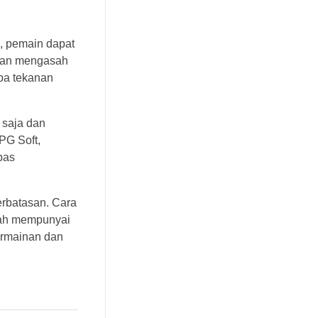
, pemain dapat
 dan mengasah
npa tekanan
 saja dan
PG Soft,
bas
erbatasan. Cara
dah mempunyai
permainan dan