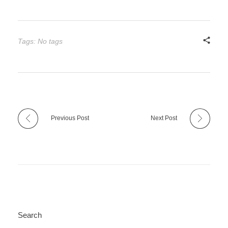
Tags: No tags
Previous Post
Next Post
Search