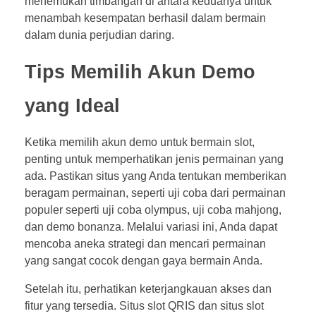
menemukan timbangan di antara keduanya untuk
menambah kesempatan berhasil dalam bermain
dalam dunia perjudian daring.
Tips Memilih Akun Demo
yang Ideal
Ketika memilih akun demo untuk bermain slot,
penting untuk memperhatikan jenis permainan yang
ada. Pastikan situs yang Anda tentukan memberikan
beragam permainan, seperti uji coba dari permainan
populer seperti uji coba olympus, uji coba mahjong,
dan demo bonanza. Melalui variasi ini, Anda dapat
mencoba aneka strategi dan mencari permainan
yang sangat cocok dengan gaya bermain Anda.
Setelah itu, perhatikan keterjangkauan akses dan
fitur yang tersedia. Situs slot QRIS dan situs slot