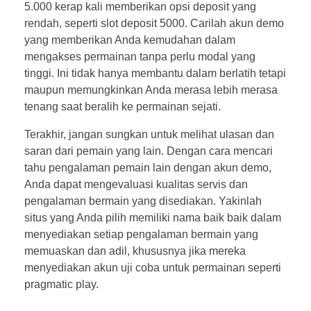
5.000 kerap kali memberikan opsi deposit yang
rendah, seperti slot deposit 5000. Carilah akun demo
yang memberikan Anda kemudahan dalam
mengakses permainan tanpa perlu modal yang
tinggi. Ini tidak hanya membantu dalam berlatih tetapi
maupun memungkinkan Anda merasa lebih merasa
tenang saat beralih ke permainan sejati.
Terakhir, jangan sungkan untuk melihat ulasan dan
saran dari pemain yang lain. Dengan cara mencari
tahu pengalaman pemain lain dengan akun demo,
Anda dapat mengevaluasi kualitas servis dan
pengalaman bermain yang disediakan. Yakinlah
situs yang Anda pilih memiliki nama baik baik dalam
menyediakan setiap pengalaman bermain yang
memuaskan dan adil, khususnya jika mereka
menyediakan akun uji coba untuk permainan seperti
pragmatic play.