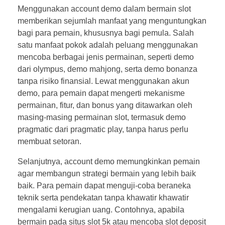
Menggunakan account demo dalam bermain slot
memberikan sejumlah manfaat yang menguntungkan
bagi para pemain, khususnya bagi pemula. Salah
satu manfaat pokok adalah peluang menggunakan
mencoba berbagai jenis permainan, seperti demo
dari olympus, demo mahjong, serta demo bonanza
tanpa risiko finansial. Lewat menggunakan akun
demo, para pemain dapat mengerti mekanisme
permainan, fitur, dan bonus yang ditawarkan oleh
masing-masing permainan slot, termasuk demo
pragmatic dari pragmatic play, tanpa harus perlu
membuat setoran.
Selanjutnya, account demo memungkinkan pemain
agar membangun strategi bermain yang lebih baik
baik. Para pemain dapat menguji-coba beraneka
teknik serta pendekatan tanpa khawatir khawatir
mengalami kerugian uang. Contohnya, apabila
bermain pada situs slot 5k atau mencoba slot deposit