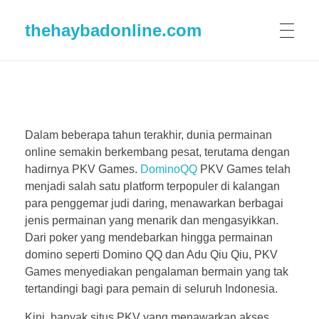
thehaybadonline.com
M
Dalam beberapa tahun terakhir, dunia permainan
e
online semakin berkembang pesat, terutama dengan
hadirnya PKV Games.
DominoQQ
PKV Games telah
n
menjadi salah satu platform terpopuler di kalangan
para penggemar judi daring, menawarkan berbagai
g
jenis permainan yang menarik dan mengasyikkan.
Dari poker yang mendebarkan hingga permainan
e
domino seperti Domino QQ dan Adu Qiu Qiu, PKV
t
Games menyediakan pengalaman bermain yang tak
tertandingi bagi para pemain di seluruh Indonesia.
a
Kini, banyak situs PKV yang menawarkan akses