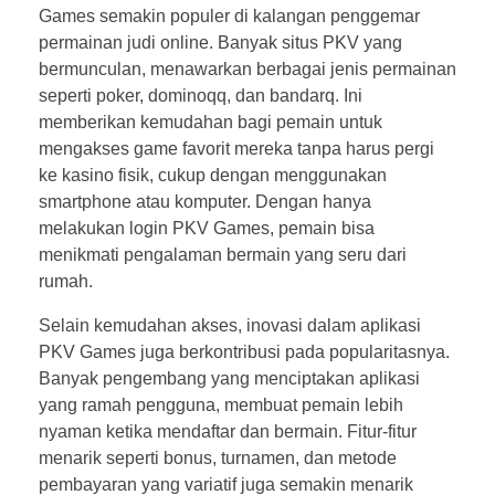
Games semakin populer di kalangan penggemar
permainan judi online. Banyak situs PKV yang
bermunculan, menawarkan berbagai jenis permainan
seperti poker, dominoqq, dan bandarq. Ini
memberikan kemudahan bagi pemain untuk
mengakses game favorit mereka tanpa harus pergi
ke kasino fisik, cukup dengan menggunakan
smartphone atau komputer. Dengan hanya
melakukan login PKV Games, pemain bisa
menikmati pengalaman bermain yang seru dari
rumah.
Selain kemudahan akses, inovasi dalam aplikasi
PKV Games juga berkontribusi pada popularitasnya.
Banyak pengembang yang menciptakan aplikasi
yang ramah pengguna, membuat pemain lebih
nyaman ketika mendaftar dan bermain. Fitur-fitur
menarik seperti bonus, turnamen, dan metode
pembayaran yang variatif juga semakin menarik