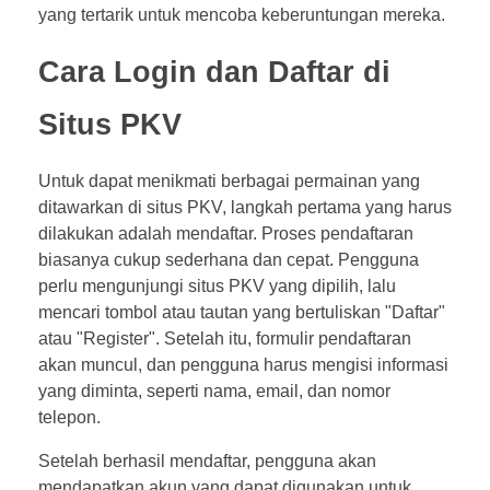
yang tertarik untuk mencoba keberuntungan mereka.
Cara Login dan Daftar di
Situs PKV
Untuk dapat menikmati berbagai permainan yang
ditawarkan di situs PKV, langkah pertama yang harus
dilakukan adalah mendaftar. Proses pendaftaran
biasanya cukup sederhana dan cepat. Pengguna
perlu mengunjungi situs PKV yang dipilih, lalu
mencari tombol atau tautan yang bertuliskan "Daftar"
atau "Register". Setelah itu, formulir pendaftaran
akan muncul, dan pengguna harus mengisi informasi
yang diminta, seperti nama, email, dan nomor
telepon.
Setelah berhasil mendaftar, pengguna akan
mendapatkan akun yang dapat digunakan untuk