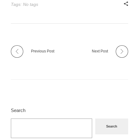
Tags: No tags
Previous Post
Next Post
Search
Search