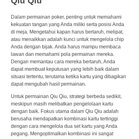
Qiu Qiu
Dalam permainan poker, penting untuk memahami
kekuatan tangan yang Anda miliki serta posisi Anda
di meja. Mengetahui kapan harus bertaruh, melipat,
atau menaikkan adalah kunci untuk mengelola chip
Anda dengan bijak. Anda harus mampu membaca
lawan dan memahami pola permainan mereka.
Dengan memantau cara mereka bertaruh, Anda
dapat membuat keputusan yang lebih baik dalam
situasi tertentu, terutama ketika kartu yang dibagikan
dapat mengubah hasil permainan.
Untuk permainan Qiu Qiu, strategi berbeda sedikit,
meskipun masih melibatkan pengelolaan kartu
dengan baik. Fokus utama dalam Qiu Qiu adalah
berusaha mendapatkan kombinasi kartu tertinggi
dengan cara mengelola dua set kartu yang Anda
pegang. Mengoptimalkan kombinasi ini sangat