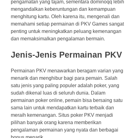
P
pengamatan yang tajam, sementara dominoqq lebih
mengandalkan keberuntungan dan kemampuan
o
menghitung kartu. Oleh karena itu, mengenali dan
memahami setiap permainan di PKV Games sangat
k
penting untuk meningkatkan peluang kemenangan
dan memaksimalkan pengalaman bermain.
e
r
Jenis-Jenis Permainan PKV
h
Permainan PKV menawarkan beragam varian yang
i
menarik dan menghibur bagi para pemain. Salah
satu jenis yang paling populer adalah poker, yang
n
sudah dikenal luas di seluruh dunia. Dalam
permainan poker online, pemain bisa bersaing satu
g
sama lain untuk mendapatkan kartu terbaik dan
meraih kemenangan. Situs poker PKV menjadi
g
pilihan banyak orang karena memberikan
a
pengalaman permainan yang nyata dan berbagai
bonus menarik.