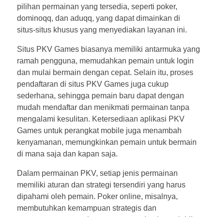
pilihan permainan yang tersedia, seperti poker,
G
dominoqq, dan aduqq, yang dapat dimainkan di
situs-situs khusus yang menyediakan layanan ini.
a
Situs PKV Games biasanya memiliki antarmuka yang
m
ramah pengguna, memudahkan pemain untuk login
dan mulai bermain dengan cepat. Selain itu, proses
e
pendaftaran di situs PKV Games juga cukup
sederhana, sehingga pemain baru dapat dengan
s
mudah mendaftar dan menikmati permainan tanpa
:
mengalami kesulitan. Ketersediaan aplikasi PKV
Games untuk perangkat mobile juga menambah
D
kenyamanan, memungkinkan pemain untuk bermain
di mana saja dan kapan saja.
a
Dalam permainan PKV, setiap jenis permainan
r
memiliki aturan dan strategi tersendiri yang harus
dipahami oleh pemain. Poker online, misalnya,
i
membutuhkan kemampuan strategis dan