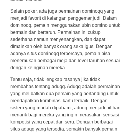
A
Selain poker, ada juga permainan dominoqq yang
d
menjadi favorit di kalangan penggemar judi. Dalam
dominoqq, pemain menggunakan ubin domino untuk
u
bermain dan bertaruh. Permainan ini cukup
sederhana namun menyenangkan, dan dapat
Q
dimainkan oleh banyak orang sekaligus. Dengan
adanya situs dominoqq terpercaya, pemain bisa
i
menemukan berbagai meja dan level taruhan sesuai
u
dengan keinginan mereka.
Q
Tentu saja, tidak lengkap rasanya jika tidak
membahas tentang aduqq. Aduqq adalah permainan
i
yang melibatkan dua pemain yang bertanding untuk
mendapatkan kombinasi kartu terbaik. Dengan
u
sistem yang mudah dipahami, aduqq menjadi pilihan
menarik bagi mereka yang ingin merasakan sensasi
kompetisi yang cepat dan seru. Dengan berbagai
situs aduqq yang tersedia, semakin banyak pemain