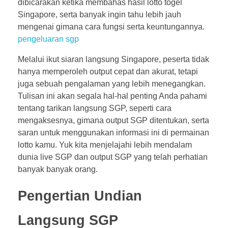
dibicarakan ketika membahas hasil lotto togel
Singapore, serta banyak ingin tahu lebih jauh
mengenai gimana cara fungsi serta keuntungannya.
pengeluaran sgp
Melalui ikut siaran langsung Singapore, peserta tidak
hanya memperoleh output cepat dan akurat, tetapi
juga sebuah pengalaman yang lebih menegangkan.
Tulisan ini akan segala hal-hal penting Anda pahami
tentang tarikan langsung SGP, seperti cara
mengaksesnya, gimana output SGP ditentukan, serta
saran untuk menggunakan informasi ini di permainan
lotto kamu. Yuk kita menjelajahi lebih mendalam
dunia live SGP dan output SGP yang telah perhatian
banyak banyak orang.
Pengertian Undian
Langsung SGP