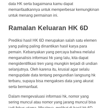
data HK serta bagaimana kamu dapat
memanfaatkannya untuk memperbesar kemungkinan
untuk menang permainan ini.
Ramalan Keluaran HK 6D
Prediksi hasil HK 6D merupakan salah satu elemen
yang paling paling dinantikan hasil karya para
pemain. Kebanyakan yang percaya bahwa melalui
menganalisis informasi hk yang lalu, kita dapat
mengidentifikasi tren yang mungkin terjadi di undian
selanjutnya. Oleh karena itu, krusial agar selalu
mengupdate data tentang pengundian langsung hk
terbaru, supaya bisa mengakses data yang akurat
serta bermanfaat.
Dalam mengevaluasi informasi hk, nomor yang
sering muncul atau nomor yang jarang muncul bisa
jadi fokus utama. Misalnya, melihat di hasil hk 6D