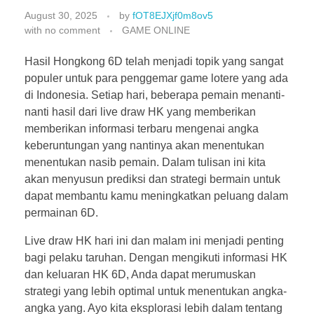
August 30, 2025
by
fOT8EJXjf0m8ov5
with
no comment
GAME ONLINE
Hasil Hongkong 6D telah menjadi topik yang sangat
populer untuk para penggemar game lotere yang ada
di Indonesia. Setiap hari, beberapa pemain menanti-
nanti hasil dari live draw HK yang memberikan
memberikan informasi terbaru mengenai angka
keberuntungan yang nantinya akan menentukan
menentukan nasib pemain. Dalam tulisan ini kita
akan menyusun prediksi dan strategi bermain untuk
dapat membantu kamu meningkatkan peluang dalam
permainan 6D.
Live draw HK hari ini dan malam ini menjadi penting
bagi pelaku taruhan. Dengan mengikuti informasi HK
dan keluaran HK 6D, Anda dapat merumuskan
strategi yang lebih optimal untuk menentukan angka-
angka yang. Ayo kita eksplorasi lebih dalam tentang