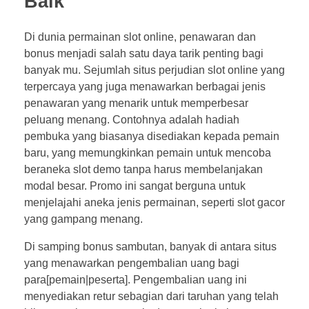
Baik
G
Di dunia permainan slot online, penawaran dan
a
bonus menjadi salah satu daya tarik penting bagi
banyak mu. Sejumlah situs perjudian slot online yang
c
terpercaya yang juga menawarkan berbagai jenis
penawaran yang menarik untuk memperbesar
o
peluang menang. Contohnya adalah hadiah
pembuka yang biasanya disediakan kepada pemain
r
baru, yang memungkinkan pemain untuk mencoba
:
beraneka slot demo tanpa harus membelanjakan
modal besar. Promo ini sangat berguna untuk
P
menjelajahi aneka jenis permainan, seperti slot gacor
yang gampang menang.
e
Di samping bonus sambutan, banyak di antara situs
n
yang menawarkan pengembalian uang bagi
para[pemain|peserta]. Pengembalian uang ini
a
menyediakan retur sebagian dari taruhan yang telah