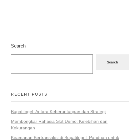
Search
Search
RECENT POSTS
Bupatitogel: Antara Keberuntungan dan Strategi
Membongkar Rahasia Slot Demo: Kelebihan dan
Kekurangan
Keamanan Bertransaksi di Bupatitogel: Panduan untuk