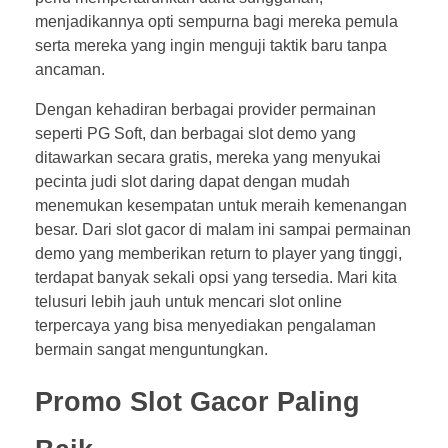
r
menjadikannya opti sempurna bagi mereka pemula
serta mereka yang ingin menguji taktik baru tanpa
i
ancaman.
I
Dengan kehadiran berbagai provider permainan
seperti PG Soft, dan berbagai slot demo yang
n
ditawarkan secara gratis, mereka yang menyukai
pecinta judi slot daring dapat dengan mudah
i
menemukan kesempatan untuk meraih kemenangan
d
besar. Dari slot gacor di malam ini sampai permainan
demo yang memberikan return to player yang tinggi,
i
terdapat banyak sekali opsi yang tersedia. Mari kita
telusuri lebih jauh untuk mencari slot online
S
terpercaya yang bisa menyediakan pengalaman
bermain sangat menguntungkan.
l
o
Promo Slot Gacor Paling
t