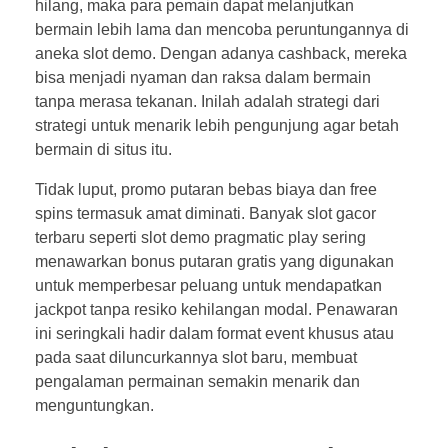
w
hilang, maka para pemain dapat melanjutkan
bermain lebih lama dan mencoba peruntungannya di
a
aneka slot demo. Dengan adanya cashback, mereka
bisa menjadi nyaman dan raksa dalam bermain
r
tanpa merasa tekanan. Inilah adalah strategi dari
strategi untuk menarik lebih pengunjung agar betah
a
bermain di situs itu.
n
Tidak luput, promo putaran bebas biaya dan free
d
spins termasuk amat diminati. Banyak slot gacor
terbaru seperti slot demo pragmatic play sering
a
menawarkan bonus putaran gratis yang digunakan
untuk memperbesar peluang untuk mendapatkan
n
jackpot tanpa resiko kehilangan modal. Penawaran
ini seringkali hadir dalam format event khusus atau
B
pada saat diluncurkannya slot baru, membuat
o
pengalaman permainan semakin menarik dan
menguntungkan.
n