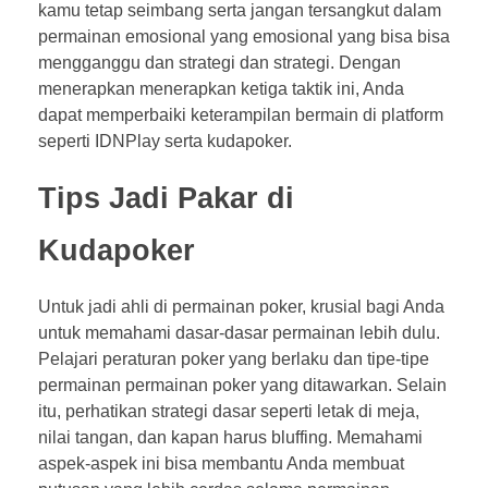
kamu tetap seimbang serta jangan tersangkut dalam
permainan emosional yang emosional yang bisa bisa
mengganggu dan strategi dan strategi. Dengan
menerapkan menerapkan ketiga taktik ini, Anda
dapat memperbaiki keterampilan bermain di platform
seperti IDNPlay serta kudapoker.
Tips Jadi Pakar di
Kudapoker
Untuk jadi ahli di permainan poker, krusial bagi Anda
untuk memahami dasar-dasar permainan lebih dulu.
Pelajari peraturan poker yang berlaku dan tipe-tipe
permainan permainan poker yang ditawarkan. Selain
itu, perhatikan strategi dasar seperti letak di meja,
nilai tangan, dan kapan harus bluffing. Memahami
aspek-aspek ini bisa membantu Anda membuat