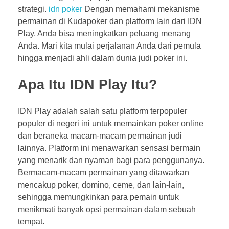
strategi.
idn poker
Dengan memahami mekanisme
permainan di Kudapoker dan platform lain dari IDN
Play, Anda bisa meningkatkan peluang menang
Anda. Mari kita mulai perjalanan Anda dari pemula
hingga menjadi ahli dalam dunia judi poker ini.
Apa Itu IDN Play Itu?
IDN Play adalah salah satu platform terpopuler
populer di negeri ini untuk memainkan poker online
dan beraneka macam-macam permainan judi
lainnya. Platform ini menawarkan sensasi bermain
yang menarik dan nyaman bagi para penggunanya.
Bermacam-macam permainan yang ditawarkan
mencakup poker, domino, ceme, dan lain-lain,
sehingga memungkinkan para pemain untuk
menikmati banyak opsi permainan dalam sebuah
tempat.