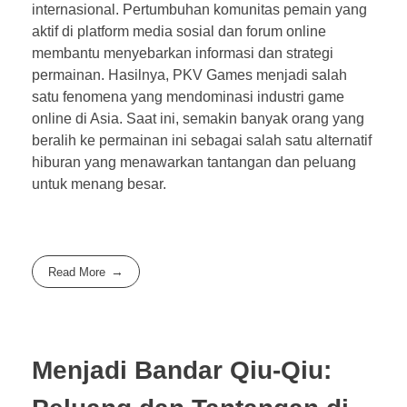
internasional. Pertumbuhan komunitas pemain yang
aktif di platform media sosial dan forum online
membantu menyebarkan informasi dan strategi
permainan. Hasilnya, PKV Games menjadi salah
satu fenomena yang mendominasi industri game
online di Asia. Saat ini, semakin banyak orang yang
beralih ke permainan ini sebagai salah satu alternatif
hiburan yang menawarkan tantangan dan peluang
untuk menang besar.
Read More
Menjadi Bandar Qiu-Qiu: