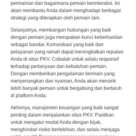
permainan dan bagaimana pemain berinteraksi. Ini
akan membantu Anda dalam menghadapi berbagai
strategi yang diterapkan oleh pemain lain.
Selanjutnya, membangun hubungan yang baik
dengan pemain juga merupakan kunci keberhasilan
sebagai bandar. Komunikasi yang baik dan
pelayanan yang ramah dapat meningkatkan reputasi
Anda di situs PKV. Cobalah untuk selalu responsif
terhadap pertanyaan dan kebutuhan pemain.
Dengan memberikan pengalaman bermain yang
menyenangkan dan nyaman, Anda akan menarik
lebih banyak pemain untuk bergabung dan bertaruh
di platform Anda.
Akhirnya, manajemen keuangan yang baik sangat
penting dalam menjalankan situs PKV. Pastikan
untuk mengatur modal Anda dengan bijak,
menghindari risiko berlebihan, dan selalu menjaga