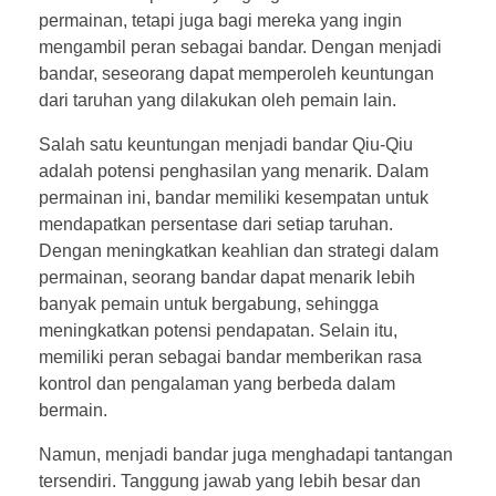
permainan, tetapi juga bagi mereka yang ingin
mengambil peran sebagai bandar. Dengan menjadi
bandar, seseorang dapat memperoleh keuntungan
dari taruhan yang dilakukan oleh pemain lain.
Salah satu keuntungan menjadi bandar Qiu-Qiu
adalah potensi penghasilan yang menarik. Dalam
permainan ini, bandar memiliki kesempatan untuk
mendapatkan persentase dari setiap taruhan.
Dengan meningkatkan keahlian dan strategi dalam
permainan, seorang bandar dapat menarik lebih
banyak pemain untuk bergabung, sehingga
meningkatkan potensi pendapatan. Selain itu,
memiliki peran sebagai bandar memberikan rasa
kontrol dan pengalaman yang berbeda dalam
bermain.
Namun, menjadi bandar juga menghadapi tantangan
tersendiri. Tanggung jawab yang lebih besar dan