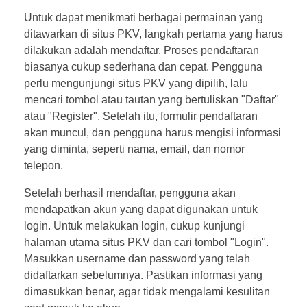
Untuk dapat menikmati berbagai permainan yang
ditawarkan di situs PKV, langkah pertama yang harus
dilakukan adalah mendaftar. Proses pendaftaran
biasanya cukup sederhana dan cepat. Pengguna
perlu mengunjungi situs PKV yang dipilih, lalu
mencari tombol atau tautan yang bertuliskan "Daftar"
atau "Register". Setelah itu, formulir pendaftaran
akan muncul, dan pengguna harus mengisi informasi
yang diminta, seperti nama, email, dan nomor
telepon.
Setelah berhasil mendaftar, pengguna akan
mendapatkan akun yang dapat digunakan untuk
login. Untuk melakukan login, cukup kunjungi
halaman utama situs PKV dan cari tombol "Login".
Masukkan username dan password yang telah
didaftarkan sebelumnya. Pastikan informasi yang
dimasukkan benar, agar tidak mengalami kesulitan