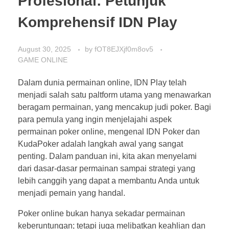
Profesional: Petunjuk
Komprehensif IDN Play
August 30, 2025
by
fOT8EJXjf0m8ov5
GAME ONLINE
Dalam dunia permainan online, IDN Play telah
menjadi salah satu paltform utama yang menawarkan
beragam permainan, yang mencakup judi poker. Bagi
para pemula yang ingin menjelajahi aspek
permainan poker online, mengenal IDN Poker dan
KudaPoker adalah langkah awal yang sangat
penting. Dalam panduan ini, kita akan menyelami
dari dasar-dasar permainan sampai strategi yang
lebih canggih yang dapat a membantu Anda untuk
menjadi pemain yang handal.
Poker online bukan hanya sekadar permainan
keberuntungan; tetapi juga melibatkan keahlian dan