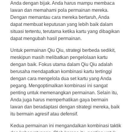
Anda dengan bijak. Anda harus mampu membaca
lawan dan memahami pola permainan mereka.
Dengan memantau cara mereka bertaruh, Anda
dapat membuat keputusan yang lebih baik dalam
situasi tertentu, terutama ketika kartu yang dibagikan
dapat mengubah hasil permainan.
Untuk permainan Qiu Qiu, strategi berbeda sedikit,
meskipun masih melibatkan pengelolaan kartu
dengan baik. Fokus utama dalam Qiu Qiu adalah
berusaha mendapatkan kombinasi kartu tertinggi
dengan cara mengelola dua set kartu yang Anda
pegang. Mengoptimalkan kombinasi ini sangat
penting untuk memenangkan permainan. Selain itu,
Anda juga harus memperhatikan gaya bermain
lawan dan beradaptasi dengan strategi mereka, baik
itu bermain agresif atau defensif.
Kedua permainan ini mengandalkan kombinasi taktik