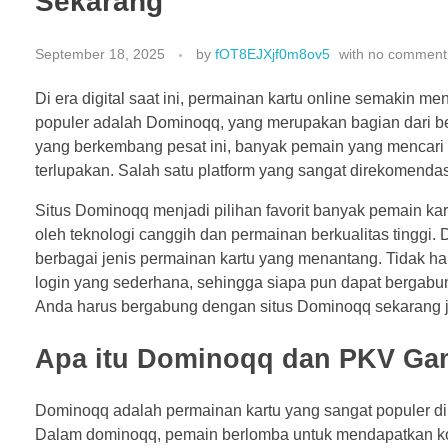
Sekarang
September 18, 2025
by
fOT8EJXjf0m8ov5
with
no comment
Di era digital saat ini, permainan kartu online semakin 
populer adalah Dominoqq, yang merupakan bagian dari b
yang berkembang pesat ini, banyak pemain yang mencari 
terlupakan. Salah satu platform yang sangat direkomend
Situs Dominoqq menjadi pilihan favorit banyak pemain
oleh teknologi canggih dan permainan berkualitas tinggi
berbagai jenis permainan kartu yang menantang. Tidak ha
login yang sederhana, sehingga siapa pun dapat bergabun
Anda harus bergabung dengan situs Dominoqq sekarang 
Apa itu Dominoqq dan PKV G
Dominoqq adalah permainan kartu yang sangat populer di I
Dalam dominoqq, pemain berlomba untuk mendapatkan komb