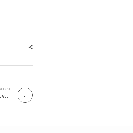
t Post
Toto Jenius: Platform Perjudian yang Merevolusi Segala Cara Berdagang