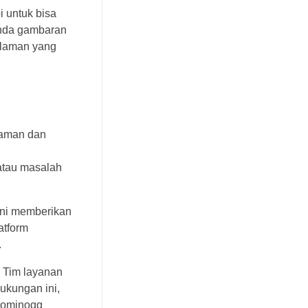
 untuk bisa
Anda gambaran
alaman yang
 aman dan
atau masalah
ini memberikan
atform
.
. Tim layanan
ukungan ini,
 dominoqq