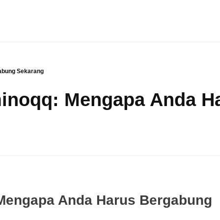
abung Sekarang
minoqq: Mengapa Anda H
 Mengapa Anda Harus Bergabung