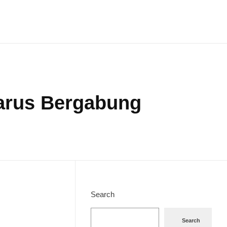
arus Bergabung
Search
Search