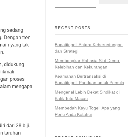
RECENT POSTS
yang sedang
q. Dengan tren
main yang tak
Bupatitogel: Antara Keberuntungan
dan Strategi
n.
Membongkar Rahasia Slot Demo:
n, didukung
Kelebihan dan Kekurangan
nikmati
Keamanan Bertransaksi di
ngan proses
Bupatitogel: Panduan untuk Pemula
h dalam mengapa
Mengenal Lebih Dekat Sindikat di
Balik Toto Macau
Membedah Kayu Togel: Apa yang
Perlu Anda Ketahui
 dari 28 biji.
n taruhan