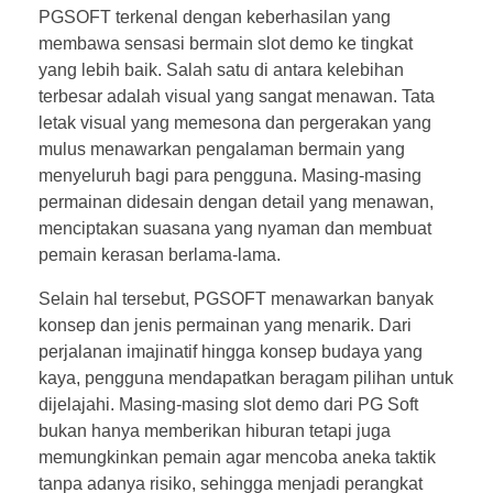
PGSOFT terkenal dengan keberhasilan yang
U
membawa sensasi bermain slot demo ke tingkat
yang lebih baik. Salah satu di antara kelebihan
j
terbesar adalah visual yang sangat menawan. Tata
letak visual yang memesona dan pergerakan yang
i
mulus menawarkan pengalaman bermain yang
C
menyeluruh bagi para pengguna. Masing-masing
permainan didesain dengan detail yang menawan,
o
menciptakan suasana yang nyaman dan membuat
pemain kerasan berlama-lama.
b
Selain hal tersebut, PGSOFT menawarkan banyak
a
konsep dan jenis permainan yang menarik. Dari
perjalanan imajinatif hingga konsep budaya yang
kaya, pengguna mendapatkan beragam pilihan untuk
dijelajahi. Masing-masing slot demo dari PG Soft
bukan hanya memberikan hiburan tetapi juga
memungkinkan pemain agar mencoba aneka taktik
tanpa adanya risiko, sehingga menjadi perangkat