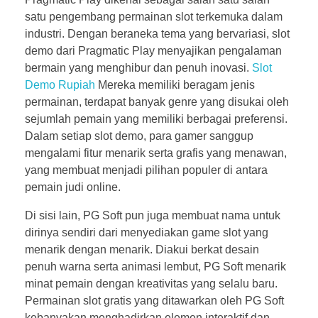
satu pengembang permainan slot terkemuka dalam
industri. Dengan beraneka tema yang bervariasi, slot
demo dari Pragmatic Play menyajikan pengalaman
bermain yang menghibur dan penuh inovasi.
Slot
Demo Rupiah
Mereka memiliki beragam jenis
permainan, terdapat banyak genre yang disukai oleh
sejumlah pemain yang memiliki berbagai preferensi.
Dalam setiap slot demo, para gamer sanggup
mengalami fitur menarik serta grafis yang menawan,
yang membuat menjadi pilihan populer di antara
pemain judi online.
Di sisi lain, PG Soft pun juga membuat nama untuk
dirinya sendiri dari menyediakan game slot yang
menarik dengan menarik. Diakui berkat desain
penuh warna serta animasi lembut, PG Soft menarik
minat pemain dengan kreativitas yang selalu baru.
Permainan slot gratis yang ditawarkan oleh PG Soft
kebanyakan menghadirkan elemen interaktif dan