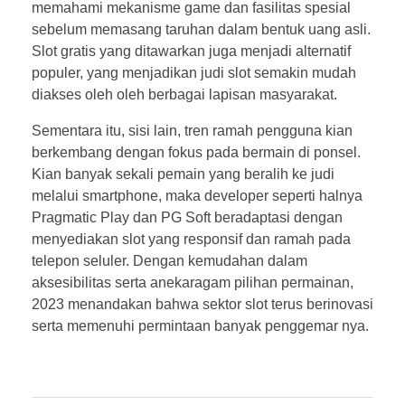
memahami mekanisme game dan fasilitas spesial
sebelum memasang taruhan dalam bentuk uang asli.
Slot gratis yang ditawarkan juga menjadi alternatif
populer, yang menjadikan judi slot semakin mudah
diakses oleh oleh berbagai lapisan masyarakat.
Sementara itu, sisi lain, tren ramah pengguna kian
berkembang dengan fokus pada bermain di ponsel.
Kian banyak sekali pemain yang beralih ke judi
melalui smartphone, maka developer seperti halnya
Pragmatic Play dan PG Soft beradaptasi dengan
menyediakan slot yang responsif dan ramah pada
telepon seluler. Dengan kemudahan dalam
aksesibilitas serta anekaragam pilihan permainan,
2023 menandakan bahwa sektor slot terus berinovasi
serta memenuhi permintaan banyak penggemar nya.