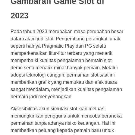
Gambaran Game Slot di
2023
Pada tahun 2023 merupakan masa perubahan besar
dalam alam judi slot. Pengembang perangkat lunak
seperti halnya Pragmatic Play dan PG selalu
memperkenalkan fitur-fitur terbaru yang menarik,
memperbaiki kualitas pengalaman bermain slot
demo serta menarik minat banyak pemain. Melalui
adopsi teknologi canggih, permainan slot saat ini
memberikan grafik yang memukau dan efek suara
sangat mendalam, menjadikan kualitas pengalaman
bermain jadi menyenangkan.
Aksesibilitas akun simulasi slot kian meluas,
memungkinkan pengguna untuk mencoba beraneka
permainan tanpa adanya risiko keuangan. Hal ini
memberikan peluang kepada pemain baru untuk