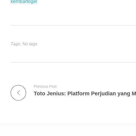
kembartogel
Tags: No tags
Previous Post