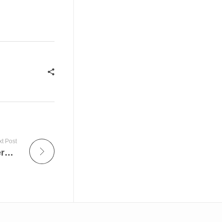
t Post
Analisis Angka Kayutogel: Metode Memperbaiki Kesempatan Anda