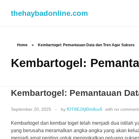
thehaybadonline.com
Home
»
Kembartogel: Pemantauan Data dan Tren Agar Sukses
Kembartogel: Pemanta
Kembartogel: Pemantauan Dat
September 20, 2025
by
fOT8EJXjf0m8ov5
with
no comment
Kembartogel dan kembar togel telah menjadi dua istilah 
yang berusaha meramalkan angka-angka yang akan kelua
menjadi amat penting untuk meningkatkan peluang sukse