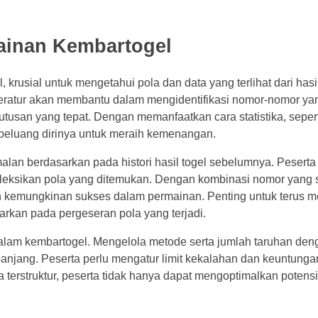
ainan Kembartogel
usial untuk mengetahui pola dan data yang terlihat dari hasil
eratur akan membantu dalam mengidentifikasi nomor-nomor ya
san yang tepat. Dengan memanfaatkan cara statistika, seperti
 peluang dirinya untuk meraih kemenangan.
alan berdasarkan pada histori hasil togel sebelumnya. Peserta
fleksikan pola yang ditemukan. Dengan kombinasi nomor yang s
n kemungkinan sukses dalam permainan. Penting untuk terus m
arkan pada pergeseran pola yang terjadi.
dalam kembartogel. Mengelola metode serta jumlah taruhan den
anjang. Peserta perlu mengatur limit kekalahan dan keuntungan
 terstruktur, peserta tidak hanya dapat mengoptimalkan potens