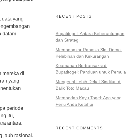
RECENT POSTS
 data yang
 pengembangan
la dalam
Bupatitogel: Antara Keberuntungan
dan Strategi
Membongkar Rahasia Slot Demo:
Kelebihan dan Kekurangan
Keamanan Bertransaksi di
Bupatitogel: Panduan untuk Pemula
n mereka di
rah yang
Mengenal Lebih Dekat Sindikat di
menentukan
Balik Toto Macau
Membedah Kayu Togel: Apa yang
Perlu Anda Ketahui
pa periode
ng itu,
ra antara.
RECENT COMMENTS
 jauh rasional.