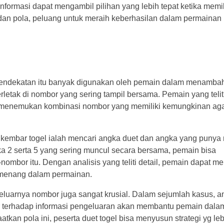
formasi dapat mengambil pilihan yang lebih tepat ketika memi
an pola, peluang untuk meraih keberhasilan dalam permainan l
 pendekatan itu banyak digunakan oleh pemain dalam menamba
erletak di nombor yang sering tampil bersama. Pemain yang telit
a menemukan kombinasi nombor yang memiliki kemungkinan ag
embar togel ialah mencari angka duet dan angka yang punya r
ka 2 serta 5 yang sering muncul secara bersama, pemain bisa
or itu. Dengan analisis yang teliti detail, pemain dapat me
 menang dalam permainan.
keluarnya nombor juga sangat krusial. Dalam sejumlah kasus, 
atur terhadap informasi pengeluaran akan membantu pemain dal
n pola ini, peserta duet togel bisa menyusun strategi yg lebi