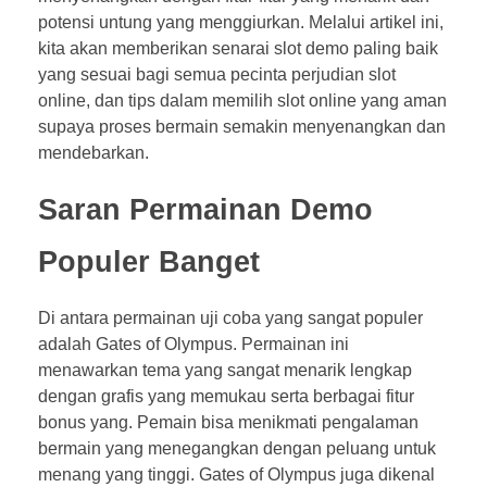
potensi untung yang menggiurkan. Melalui artikel ini,
G
kita akan memberikan senarai slot demo paling baik
yang sesuai bagi semua pecinta perjudian slot
a
online, dan tips dalam memilih slot online yang aman
supaya proses bermain semakin menyenangkan dan
m
mendebarkan.
e
Saran Permainan Demo
T
Populer Banget
e
r
Di antara permainan uji coba yang sangat populer
adalah Gates of Olympus. Permainan ini
b
menawarkan tema yang sangat menarik lengkap
dengan grafis yang memukau serta berbagai fitur
a
bonus yang. Pemain bisa menikmati pengalaman
i
bermain yang menegangkan dengan peluang untuk
menang yang tinggi. Gates of Olympus juga dikenal