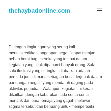
thehaybadonline.com
M
Di tengah lingkungan yang sering kali
e
mendiskreditkan, anggapan negatif dapat menjadi
beban berat bagi mereka yang terlibat dalam
n
kegiatan yang tidak dipahami banyak orang. Salah
satu ilustrasi yang seringkali diabaikan adalah
g
pemuda judi, di mana sebagian besar terjebak dalam
pandangan negatif yang mendarah daging pada
h
aktivitas perjudian. Walaupun kegiatan ini kerap
a
dikaitkan dengan keburukan, ada cerita-cerita
menarik dari para remaja yang gagah melawan
d
stigma tersebut dan berjuang untuk memperbaiki