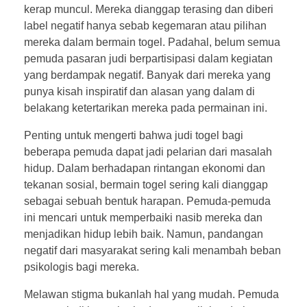
kerap muncul. Mereka dianggap terasing dan diberi
:
label negatif hanya sebab kegemaran atau pilihan
mereka dalam bermain togel. Padahal, belum semua
C
pemuda pasaran judi berpartisipasi dalam kegiatan
yang berdampak negatif. Banyak dari mereka yang
e
punya kisah inspiratif dan alasan yang dalam di
r
belakang ketertarikan mereka pada permainan ini.
Penting untuk mengerti bahwa judi togel bagi
i
beberapa pemuda dapat jadi pelarian dari masalah
t
hidup. Dalam berhadapan rintangan ekonomi dan
tekanan sosial, bermain togel sering kali dianggap
a
sebagai sebuah bentuk harapan. Pemuda-pemuda
ini mencari untuk memperbaiki nasib mereka dan
A
menjadikan hidup lebih baik. Namun, pandangan
negatif dari masyarakat sering kali menambah beban
n
psikologis bagi mereka.
a
Melawan stigma bukanlah hal yang mudah. Pemuda