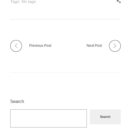
Tags: No tags
Previous Post
Next Post
Search
Search