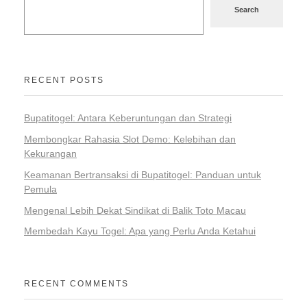
Search
RECENT POSTS
Bupatitogel: Antara Keberuntungan dan Strategi
Membongkar Rahasia Slot Demo: Kelebihan dan
Kekurangan
Keamanan Bertransaksi di Bupatitogel: Panduan untuk
Pemula
Mengenal Lebih Dekat Sindikat di Balik Toto Macau
Membedah Kayu Togel: Apa yang Perlu Anda Ketahui
RECENT COMMENTS