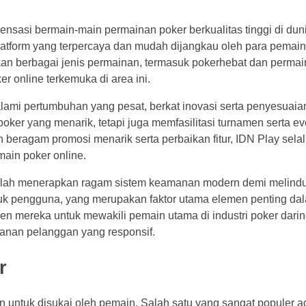
nsasi bermain-main permainan poker berkualitas tinggi di dunia
latform yang terpercaya dan mudah dijangkau oleh para pemain 
an berbagai jenis permainan, termasuk pokerhebat dan permai
r online terkemuka di area ini.
lami pertumbuhan yang pesat, berkat inovasi serta penyesuai
er yang menarik, tetapi juga memfasilitasi turnamen serta ev
beragam promosi menarik serta perbaikan fitur, IDN Play sela
ain poker online.
telah menerapkan ragam sistem keamanan modern demi melindu
uk pengguna, yang merupakan faktor utama elemen penting dal
n mereka untuk mewakili pemain utama di industri poker dari
anan pelanggan yang responsif.
r
 untuk disukai oleh pemain. Salah satu yang sangat populer a