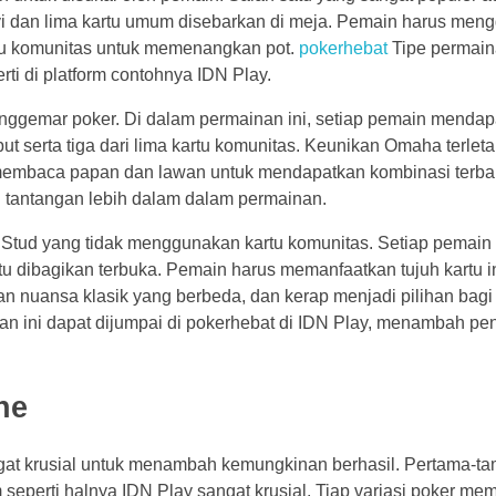
i dan lima kartu umum disebarkan di meja. Pemain harus men
rtu komunitas untuk memenangkan pot.
pokerhebat
Tipe permaina
rti di platform contohnya IDN Play.
nggemar poker. Di dalam permainan ini, setiap pemain mendap
t serta tiga dari lima kartu komunitas. Keunikan Omaha terlet
membaca papan dan lawan untuk mendapatkan kombinasi terbai
 tantangan lebih dalam dalam permainan.
d Stud yang tidak menggunakan kartu komunitas. Setiap pemain
rtu dibagikan terbuka. Pemain harus memanfaatkan tujuh kartu i
an nuansa klasik yang berbeda, dan kerap menjadi pilihan bag
inan ini dapat dijumpai di pokerhebat di IDN Play, menambah p
ne
sangat krusial untuk menambah kemungkinan berhasil. Pertama-
seperti halnya IDN Play sangat krusial. Tiap variasi poker memi