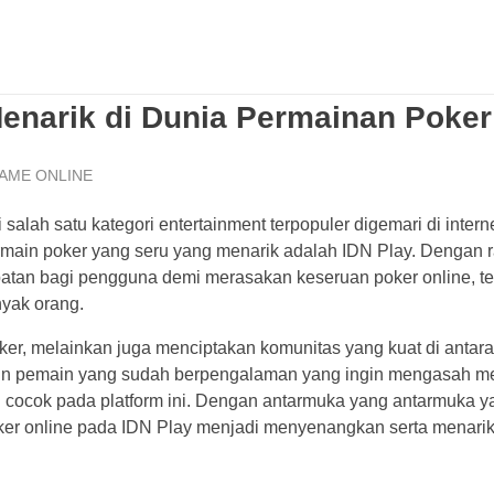
narik di Dunia Permainan Poker
AME ONLINE
 salah satu kategori entertainment terpopuler digemari di inter
ain poker yang seru yang menarik adalah IDN Play. Dengan r
atan bagi pengguna demi merasakan keseruan poker online, t
nyak orang.
er, melainkan juga menciptakan komunitas yang kuat di antara
upun pemain yang sudah berpengalaman yang ingin mengasah 
 cocok pada platform ini. Dengan antarmuka yang antarmuka 
ker online pada IDN Play menjadi menyenangkan serta menarik