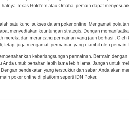
i halnya Texas Hold’em atau Omaha, pemain dapat menyesuaika
alah satu kunci sukses dalam poker online. Mengamati pola ta
 dapat menyediakan keuntungan strategis. Dengan memanfaatk
h mereka dan merancang permainan yang jauh berhasil. Oleh k
di, tetapi juga mengamati permainan yang diambil oleh pemain l
k mempertahankan keberlangsungan permainan. Bermain dengan b
nda untuk bertahan lebih lama lebih lama. Jangan untuk meli
. Dengan pendekatan yang terstruktur dan sabar, Anda akan me
in poker online di platform seperti IDN Poker.