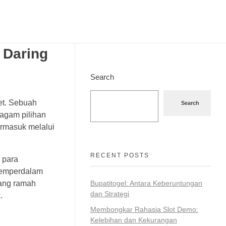
 Daring
Search
net. Sebuah
Search
agam pilihan
ermasuk melalui
RECENT POSTS
 para
memperdalam
yang ramah
Bupatitogel: Antara Keberuntungan
dan Strategi
.
Membongkar Rahasia Slot Demo:
Kelebihan dan Kekurangan