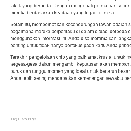
taktik yang berbeda. Dengan mengenali permainan sepert
mereka berdasarkan keadaan yang terjadi di meja.
Selain itu, memperhatikan kecenderungan lawan adalah s
bagaimana mereka berperilaku di dalam situasi berbeda
menggunakan informasi ini, Anda bisa meramalkan langka
penting untuk tidak hanya berfokus pada kartu Anda priba
Terakhir, pengelolaan chip yang baik amat krusial untu
tergesa-gesa dalam mengambil keputusan akan membantu A
buruk dan tunggu momen yang ideal untuk bertaruh besar
Anda lebih sering mendapatkan kemenangan sewaktu berma
Tags: No tags