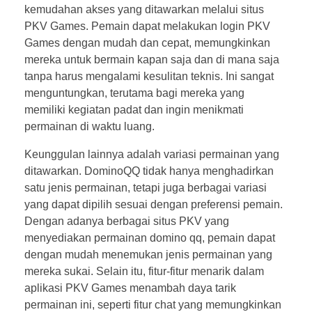
kemudahan akses yang ditawarkan melalui situs
o
PKV Games. Pemain dapat melakukan login PKV
Q
Games dengan mudah dan cepat, memungkinkan
mereka untuk bermain kapan saja dan di mana saja
Q
tanpa harus mengalami kesulitan teknis. Ini sangat
menguntungkan, terutama bagi mereka yang
d
memiliki kegiatan padat dan ingin menikmati
permainan di waktu luang.
i
Keunggulan lainnya adalah variasi permainan yang
P
ditawarkan. DominoQQ tidak hanya menghadirkan
K
satu jenis permainan, tetapi juga berbagai variasi
yang dapat dipilih sesuai dengan preferensi pemain.
V
Dengan adanya berbagai situs PKV yang
menyediakan permainan domino qq, pemain dapat
G
dengan mudah menemukan jenis permainan yang
mereka sukai. Selain itu, fitur-fitur menarik dalam
a
aplikasi PKV Games menambah daya tarik
m
permainan ini, seperti fitur chat yang memungkinkan