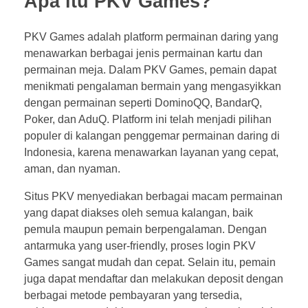
Apa itu PKV Games?
e
PKV Games adalah platform permainan daring yang
s
menawarkan berbagai jenis permainan kartu dan
permainan meja. Dalam PKV Games, pemain dapat
u
menikmati pengalaman bermain yang mengasyikkan
dengan permainan seperti DominoQQ, BandarQ,
k
Poker, dan AduQ. Platform ini telah menjadi pilihan
populer di kalangan penggemar permainan daring di
s
Indonesia, karena menawarkan layanan yang cepat,
e
aman, dan nyaman.
s
Situs PKV menyediakan berbagai macam permainan
yang dapat diakses oleh semua kalangan, baik
a
pemula maupun pemain berpengalaman. Dengan
antarmuka yang user-friendly, proses login PKV
n
Games sangat mudah dan cepat. Selain itu, pemain
juga dapat mendaftar dan melakukan deposit dengan
B
berbagai metode pembayaran yang tersedia,