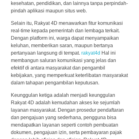
kesehatan, pendidikan, dan lainnya tanpa perpindah-
pindah aplikasi maupun situs web.
Selain itu, Rakyat 4D menawarkan fitur komunikasi
real-time kepada pemerintah dan lembaga terkait.
Dengan platform ini, warga dapat menyampaikan
keluhan, memberikan saran, maupun bertanya
pertanyaan langsung di tempat.
rakyat4d
Hal ini
membangun saluran komunikasi yang jelas dan
efektif di antara masyarakat dan pengambil
kebijakan, yang memperkuat keterlibatan masyarakat
dalam tahapan pengambilan keputusan.
Keunggulan ketiga adalah menjadi keunggulan
Rakyat 4D adalah kemudahan akses ke sejumlah
layanan masyarakat. Dengan prosedur pendaftaran
dan pengajuan yang sederhana, pengguna bisa
mendapatkan layanan seperti contoh pembuatan
dokumen, pengajuan izin, serta pembayaran pajak