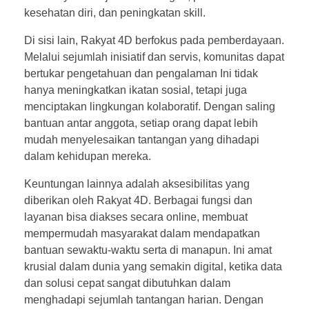
kesehatan diri, dan peningkatan skill.
Di sisi lain, Rakyat 4D berfokus pada pemberdayaan.
Melalui sejumlah inisiatif dan servis, komunitas dapat
bertukar pengetahuan dan pengalaman Ini tidak
hanya meningkatkan ikatan sosial, tetapi juga
menciptakan lingkungan kolaboratif. Dengan saling
bantuan antar anggota, setiap orang dapat lebih
mudah menyelesaikan tantangan yang dihadapi
dalam kehidupan mereka.
Keuntungan lainnya adalah aksesibilitas yang
diberikan oleh Rakyat 4D. Berbagai fungsi dan
layanan bisa diakses secara online, membuat
mempermudah masyarakat dalam mendapatkan
bantuan sewaktu-waktu serta di manapun. Ini amat
krusial dalam dunia yang semakin digital, ketika data
dan solusi cepat sangat dibutuhkan dalam
menghadapi sejumlah tantangan harian. Dengan