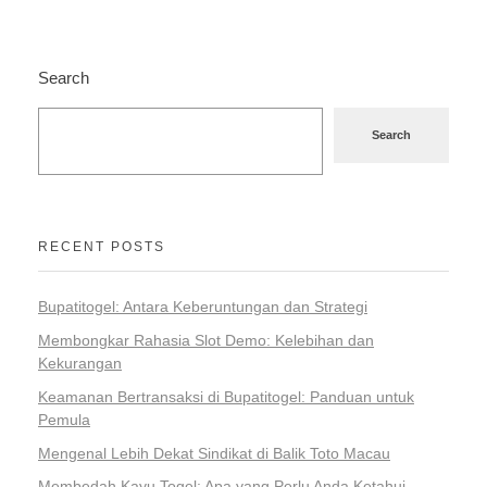
Search
Search
RECENT POSTS
Bupatitogel: Antara Keberuntungan dan Strategi
Membongkar Rahasia Slot Demo: Kelebihan dan
Kekurangan
Keamanan Bertransaksi di Bupatitogel: Panduan untuk
Pemula
Mengenal Lebih Dekat Sindikat di Balik Toto Macau
Membedah Kayu Togel: Apa yang Perlu Anda Ketahui