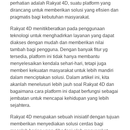
perhatian adalah Rakyat 4D, suatu platform yang
dirancang untuk memberikan solusi yang efisien dan
pragmatis bagi kebutuhan masyarakat.
Rakyat 4D menitikberatkan pada penggunaan
teknologi untuk menghadirkan layanan yang dapat
diakses dengan mudah dan memberikan nilai
tambah bagi pengguna. Dengan banyak fitur yg
tersedia, platform ini tidak hanya membantu
menyelesaikan kendala sehari-hari, tetapi juga
memberi kekuatan masyarakat untuk lebih mandiri
dalam menciptakan solusi. Dalam artikel ini, kita
akanlah menelusuri lebih jauh soal Rakyat 4D dan
bagaimana cara platform ini dapat berfungsi sebagai
jembatan untuk mencapai kehidupan yang lebih
sejahtera.
Rakyat 4D merupakan sebuah inisiatif dengan tujuan
memberikan menyediakan solusi cerdas bagi