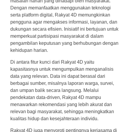
masalah harian yang dihadapi oleh masyarakat.
Dengan memanfaatkan menggunakan teknologi
serta platform digital, Rakyat 4D memungkinkan
pengguna agar mengakses informasi, layanan, dan
dukungan secara efisien. Inisiatif ini bertujuan untuk
memperkuat partisipasi masyarakat di dalam
pengambilan keputusan yang berhubungan dengan
kehidupan harian.
Di antara fitur kunci dari Rakyat 4D yaitu
kapasitasnya untuk mengumpulkan menganalisis
data yang relevan. Data ini dapat berasal dari
berbagai sumber, misalnya laporan warga, survei,
dan umpan balik secara langsung. Melalui
pendekatan data-driven, Rakyat 4D mampu
menawarkan rekomendasi yang lebih akurat dan
relevan bagi masyarakat, sehingga meningkatkan
kualitas hidup dan kesejahteraan individu.
Rakyat 4D juga menyoroti pentingnya kerjasama di