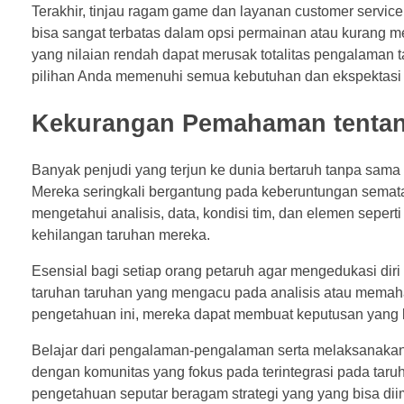
n
Terakhir, tinjau ragam game dan layanan customer service
bisa sangat terbatas dalam opsi permainan atau kurang
U
yang nilaian rendah dapat merusak totalitas pengalaman t
pilihan Anda memenuhi semua kebutuhan dan ekspektasi
m
Kekurangan Pemahaman tentang
u
m
Banyak penjudi yang terjun ke dunia bertaruh tanpa sama se
Mereka seringkali bergantung pada keberuntungan semata,
U
mengetahui analisis, data, kondisi tim, dan elemen sepert
m
kehilangan taruhan mereka.
Esensial bagi setiap orang petaruh agar mengedukasi diri
u
taruhan taruhan yang mengacu pada analisis atau memaha
m
pengetahuan ini, mereka dapat membuat keputusan yang le
p
Belajar dari pengalaman-pengalaman serta melaksanakan r
dengan komunitas yang fokus pada terintegrasi pada ta
a
pengetahuan seputar beragam strategi yang yang bisa di