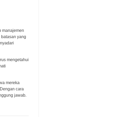
dap manajemen
n batasan yang
nyadari
arus mengetahui
ati
hwa mereka
. Dengan cara
anggung jawab.