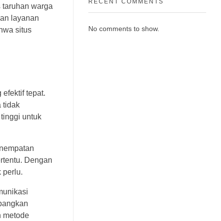
RECENT COMMENTS
s taruhan warga
gan layanan
No comments to show.
hwa situs
fektif tepat.
 tidak
tinggi untuk
penempatan
ertentu. Dengan
 perlu.
munikasi
mbangkan
h metode