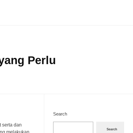
ang Perlu
Search
t serta dan
Search
ing melakukan