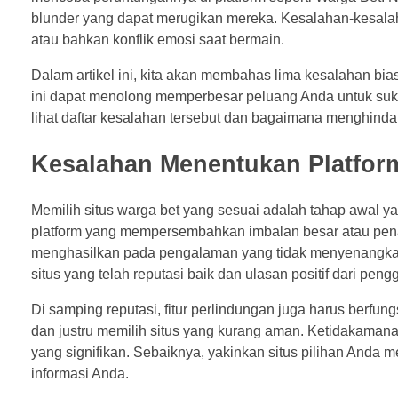
i
blunder yang dapat merugikan mereka. Kesalahan-kesalaha
m
atau bahkan konflik emosi saat bermain.
a
Dalam artikel ini, kita akan membahas lima kesalahan bi
ini dapat menolong memperbesar peluang Anda untuk suk
K
lihat daftar kesalahan tersebut dan bagaimana menghinda
e
Kesalahan Menentukan Platfor
s
Memilih situs warga bet yang sesuai adalah tahap awal y
a
platform yang mempersembahkan imbalan besar atau pena
menghasilkan pada pengalaman yang tidak menyenangkan ji
l
situs yang telah reputasi baik dan ulasan positif dari peng
a
Di samping reputasi, fitur perlindungan juga harus berfu
dan justru memilih situs yang kurang aman. Ketidakama
h
yang signifikan. Sebaiknya, yakinkan situs pilihan Anda 
a
informasi Anda.