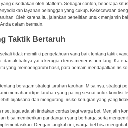
 yang disediakan oleh platform. Sebagai contoh, beberapa situ
 menyediakan layanan pelanggan yang cukup. Kekecewaan den
aruhan. Oleh karena itu, jalankan penelitian untuk menjamin ba
 Anda dalam bermain.
 Taktik Bertaruh
kali tidak memiliki pengetahuan yang baik tentang taktik yang e
 dan akibatnya yaitu kerugian terus-menerus berulang. Karena
i itu yang mempengaruhi hasil, para pemain mendapatkan risiko 
 tentang beragam strategi taruhan taruhan. Misalnya, strategi 
mi memahami tipe taruhan yang paling sesuai untuk kondisi t
bih bijaksana dan mengurangi risiko kerugian yang yang tidak
iset juga adalah tindakan cerdas bagi warga bet. Menjalin ko
ruhan bisa memberikan pandangan yang berharga serta menge
implementasikan. Dengan langkah ini, warga bet bisa menguba