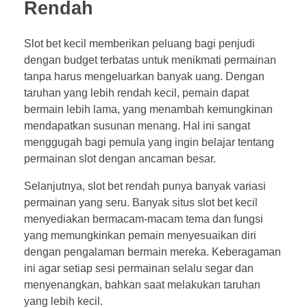
:
Rendah
M
Slot bet kecil memberikan peluang bagi penjudi
a
dengan budget terbatas untuk menikmati permainan
tanpa harus mengeluarkan banyak uang. Dengan
n
taruhan yang lebih rendah kecil, pemain dapat
bermain lebih lama, yang menambah kemungkinan
f
mendapatkan susunan menang. Hal ini sangat
menggugah bagi pemula yang ingin belajar tentang
a
permainan slot dengan ancaman besar.
a
Selanjutnya, slot bet rendah punya banyak variasi
permainan yang seru. Banyak situs slot bet kecil
t
menyediakan bermacam-macam tema dan fungsi
d
yang memungkinkan pemain menyesuaikan diri
dengan pengalaman bermain mereka. Keberagaman
a
ini agar setiap sesi permainan selalu segar dan
menyenangkan, bahkan saat melakukan taruhan
n
yang lebih kecil.