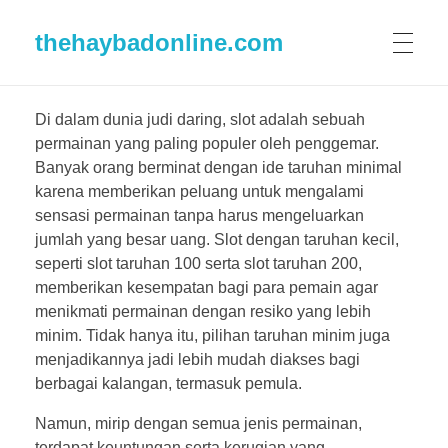
thehaybadonline.com
P
Di dalam dunia judi daring, slot adalah sebuah
e
permainan yang paling populer oleh penggemar.
Banyak orang berminat dengan ide taruhan minimal
r
karena memberikan peluang untuk mengalami
sensasi permainan tanpa harus mengeluarkan
m
jumlah yang besar uang. Slot dengan taruhan kecil,
seperti slot taruhan 100 serta slot taruhan 200,
a
memberikan kesempatan bagi para pemain agar
i
menikmati permainan dengan resiko yang lebih
minim. Tidak hanya itu, pilihan taruhan minim juga
n
menjadikannya jadi lebih mudah diakses bagi
berbagai kalangan, termasuk pemula.
a
Namun, mirip dengan semua jenis permainan,
n
terdapat keuntungan serta kerugian yang