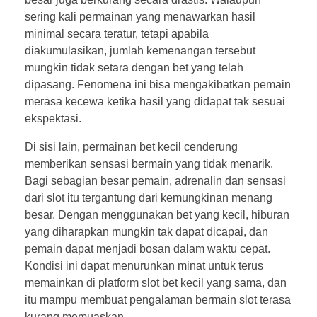
sering kali permainan yang menawarkan hasil
i
minimal secara teratur, tetapi apabila
T
diakumulasikan, jumlah kemenangan tersebut
mungkin tidak setara dengan bet yang telah
a
dipasang. Fenomena ini bisa mengakibatkan pemain
merasa kecewa ketika hasil yang didapat tak sesuai
r
ekspektasi.
u
Di sisi lain, permainan bet kecil cenderung
memberikan sensasi bermain yang tidak menarik.
h
Bagi sebagian besar pemain, adrenalin dan sensasi
dari slot itu tergantung dari kemungkinan menang
a
besar. Dengan menggunakan bet yang kecil, hiburan
n
yang diharapkan mungkin tak dapat dicapai, dan
pemain dapat menjadi bosan dalam waktu cepat.
K
Kondisi ini dapat menurunkan minat untuk terus
memainkan di platform slot bet kecil yang sama, dan
e
itu mampu membuat pengalaman bermain slot terasa
kurang memuaskan.