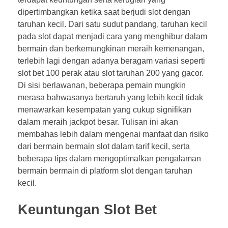
dipertimbangkan ketika saat berjudi slot dengan
S
taruhan kecil. Dari satu sudut pandang, taruhan kecil
pada slot dapat menjadi cara yang menghibur dalam
l
bermain dan berkemungkinan meraih kemenangan,
o
terlebih lagi dengan adanya beragam variasi seperti
slot bet 100 perak atau slot taruhan 200 yang gacor.
t
Di sisi berlawanan, beberapa pemain mungkin
merasa bahwasanya bertaruh yang lebih kecil tidak
O
menawarkan kesempatan yang cukup signifikan
dalam meraih jackpot besar. Tulisan ini akan
n
membahas lebih dalam mengenai manfaat dan risiko
l
dari bermain bermain slot dalam tarif kecil, serta
beberapa tips dalam mengoptimalkan pengalaman
i
bermain bermain di platform slot dengan taruhan
kecil.
n
Keuntungan Slot Bet
e