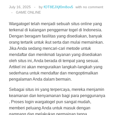
D
July 16, 2025
by
fOT8EJXjf0m8ov5
with
no comment
GAME ONLINE
a
Wargatogel telah menjadi sebuah situs online yang
f
terkenal di kalangan penggemar togel di Indonesia.
t
Dengan beragam fasilitas yang disediakan, banyak
orang tertarik untuk ikut serta dan mulai memainkan.
a
Jika Anda sedang mencari-cari metode untuk
mendaftar dan menikmati layanan yang disediakan
r
oleh situs ini, Anda berada di tempat yang sesuai.
Artikel ini akan menguraikan langkah-langkah yang
W
sederhana untuk mendaftar dan mengoptimalkan
a
pengalaman Anda dalam bermain.
r
Sebagai situs ini yang terpercaya, mereka menjamin
keamanan dan kenyamanan bagi para penggunanya
g
. Proses login wargatogel pun sangat mudah,
memberi peluang Anda untuk masuk dengan
a
gampang dan melakukan permainan tanpa