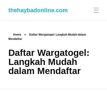
thehaybadonline.com
Home
»
Daftar Wargatogel: Langkah Mudah dalam
Mendaftar
Daftar Wargatogel:
Langkah Mudah
dalam Mendaftar