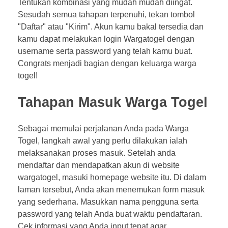
Tentukan kombinasi yang mudah mudah diingat.
Sesudah semua tahapan terpenuhi, tekan tombol
"Daftar" atau "Kirim". Akun kamu bakal tersedia dan
kamu dapat melakukan login Wargatogel dengan
username serta password yang telah kamu buat.
Congrats menjadi bagian dengan keluarga warga
togel!
Tahapan Masuk Warga Togel
Sebagai memulai perjalanan Anda pada Warga
Togel, langkah awal yang perlu dilakukan ialah
melaksanakan proses masuk. Setelah anda
mendaftar dan mendapatkan akun di website
wargatogel, masuki homepage website itu. Di dalam
laman tersebut, Anda akan menemukan form masuk
yang sederhana. Masukkan nama pengguna serta
password yang telah Anda buat waktu pendaftaran.
Cek informasi yang Anda input tepat agar