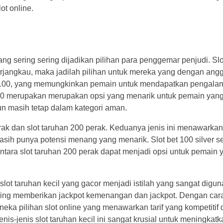
ot online.
ang sering sering dijadikan pilihan para penggemar penjudi. Slot 
jangkau, maka jadilah pilihan untuk mereka yang dengan ang
han 100, yang memungkinkan pemain untuk mendapatkan pengala
200 merupakan merupakan opsi yang menarik untuk pemain yang 
n masih tetap dalam kategori aman.
 perak dan slot taruhan 200 perak. Keduanya jenis ini menawark
h punya potensi menang yang menarik. Slot bet 100 silver ser
tara slot taruhan 200 perak dapat menjadi opsi untuk pemain
ot taruhan kecil yang gacor menjadi istilah yang sangat digun
ering memberikan jackpot kemenangan dan jackpot. Dengan car
aneka pilihan slot online yang menawarkan tarif yang kompetitif 
nis-jenis slot taruhan kecil ini sangat krusial untuk meningka