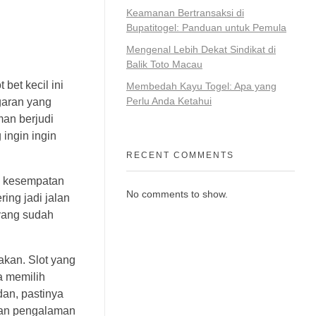
Keamanan Bertransaksi di
Bupatitogel: Panduan untuk Pemula
Mengenal Lebih Dekat Sindikat di
Balik Toto Macau
bet kecil ini
Membedah Kayu Togel: Apa yang
Perlu Anda Ketahui
garan yang
man berjudi
ingin ingin
RECENT COMMENTS
an kesempatan
No comments to show.
ing jadi jalan
 yang sudah
akan. Slot yang
a memilih
dan, pastinya
tkan pengalaman