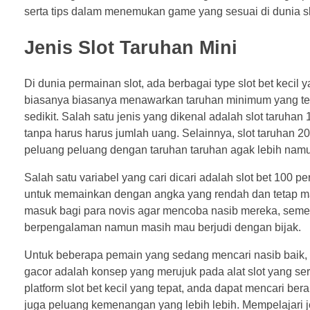
K
serta tips dalam menemukan game yang sesuai di dunia sl
o
Jenis Slot Taruhan Mini
m
Di dunia permainan slot, ada berbagai type slot bet kecil y
p
biasanya biasanya menawarkan taruhan minimum yang ter
sedikit. Salah satu jenis yang dikenal adalah slot taru
r
tanpa harus harus jumlah uang. Selainnya, slot taruhan 
peluang peluang dengan taruhan taruhan agak lebih namu
e
Salah satu variabel yang cari dicari adalah slot bet 100
h
untuk memainkan dengan angka yang rendah dan tetap masi
masuk bagi para novis agar mencoba nasib mereka, semen
e
berpengalaman namun masih mau berjudi dengan bijak.
n
Untuk beberapa pemain yang sedang mencari nasib baik, sl
gacor adalah konsep yang merujuk pada alat slot yang s
s
platform slot bet kecil yang tepat, anda dapat mencari ber
i
juga peluang kemenangan yang lebih lebih. Mempelajari je