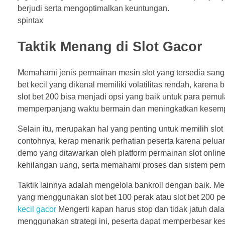
berjudi serta mengoptimalkan keuntungan.
f
spintax
S
Taktik Menang di Slot Gacor
i
Memahami jenis permainan mesin slot yang tersedia sang
t
bet kecil yang dikenal memiliki volatilitas rendah, kare
slot bet 200 bisa menjadi opsi yang baik untuk para pemu
u
memperpanjang waktu bermain dan meningkatkan kesemp
s
Selain itu, merupakan hal yang penting untuk memilih slot 
contohnya, kerap menarik perhatian peserta karena pelua
S
demo yang ditawarkan oleh platform permainan slot online
l
kehilangan uang, serta memahami proses dan sistem pem
o
Taktik lainnya adalah mengelola bankroll dengan baik. Me
yang menggunakan slot bet 100 perak atau slot bet 200 per
t
kecil gacor
Mengerti kapan harus stop dan tidak jatuh dal
menggunakan strategi ini, peserta dapat memperbesar k