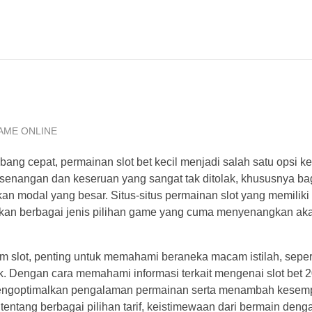
AME ONLINE
ng cepat, permainan slot bet kecil menjadi salah satu opsi 
enangan dan keseruan yang sangat tak ditolak, khususnya ba
n modal yang besar. Situs-situs permainan slot yang memiliki 
rkan berbagai jenis pilihan game yang cuma menyenangkan aka
 slot, penting untuk memahami beraneka macam istilah, sepert
ak. Dengan cara memahami informasi terkait mengenai slot bet 
t mengoptimalkan pengalaman permainan serta menambah kesem
ntang berbagai pilihan tarif, keistimewaan dari bermain dengan