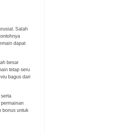
rusial. Salah
 contohnya
pemain dapat
iah besar
ain tetap seru
viu bagus dari
 serta
a permainan
an bonus untuk