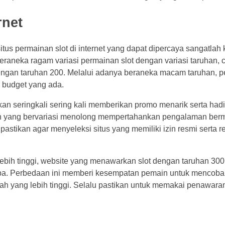
rnet
tus permainan slot di internet yang dapat dipercaya sangatlah k
eraneka ragam variasi permainan slot dengan variasi taruhan,
engan taruhan 200. Melalui adanya beraneka macam taruhan, 
budget yang ada.
kan seringkali sering kali memberikan promo menarik serta had
ainan yang bervariasi menolong mempertahankan pengalaman berm
tikan agar menyeleksi situs yang memiliki izin resmi serta re
lebih tinggi, website yang menawarkan slot dengan taruhan 300
coba. Perbedaan ini memberi kesempatan pemain untuk mencob
diah yang lebih tinggi. Selalu pastikan untuk memakai penawar