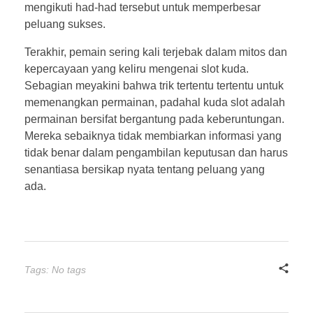
mengikuti had-had tersebut untuk memperbesar
peluang sukses.
Terakhir, pemain sering kali terjebak dalam mitos dan
kepercayaan yang keliru mengenai slot kuda.
Sebagian meyakini bahwa trik tertentu tertentu untuk
memenangkan permainan, padahal kuda slot adalah
permainan bersifat bergantung pada keberuntungan.
Mereka sebaiknya tidak membiarkan informasi yang
tidak benar dalam pengambilan keputusan dan harus
senantiasa bersikap nyata tentang peluang yang
ada.
Tags: No tags