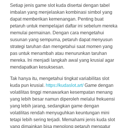
Setiap jenis game slot kuda disertai dengan tabel
r
imbalan yang menjelaskan kombinasi simbol yang
dapat memberikan kemenangan. Penting buat
m
petaruh untuk mempelajari daftar ini sebelum mereka
memulai permainan. Dengan cara mengetahui
a
susunan yang sempurna, petaruh dapat menyusun
i
strategi taruhan dan mengetahui saat momen yang
pas untuk menambah atau menurunkan taruhan
n
mereka. Ini menjadi langkah awal yang krusial agar
mendapatkan kesuksesan.
a
Tak hanya itu, mengetahui tingkat variabilitas slot
n
kuda pun krusial.
https://kudaslot.art/
Game dengan
volatilitas tinggi menawarkan kesempatan menang
S
yang lebih besar namun diperoleh melalui frekuensi
l
yang lebih jarang, sedangkan game dengan
volatilitas rendah menyuguhkan keuntungan mini
o
tetapi lebih sering terjadi. Memahami jenis kuda slot
yang dimainkan bisa menolong petaruh mengatur