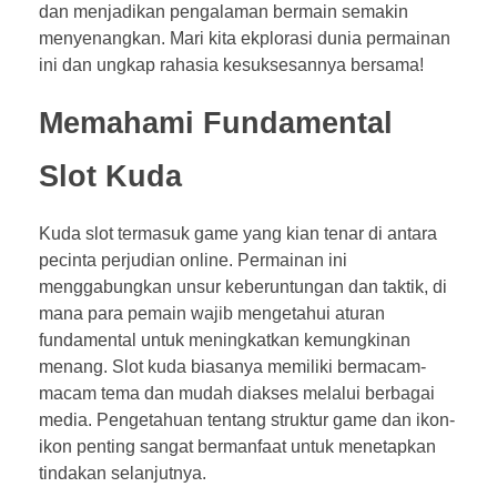
dan menjadikan pengalaman bermain semakin
u
menyenangkan. Mari kita ekplorasi dunia permainan
ini dan ungkap rahasia kesuksesannya bersama!
k
s
Memahami Fundamental
e
Slot Kuda
s
Kuda slot termasuk game yang kian tenar di antara
a
pecinta perjudian online. Permainan ini
menggabungkan unsur keberuntungan dan taktik, di
n
mana para pemain wajib mengetahui aturan
fundamental untuk meningkatkan kemungkinan
d
menang. Slot kuda biasanya memiliki bermacam-
macam tema dan mudah diakses melalui berbagai
i
media. Pengetahuan tentang struktur game dan ikon-
P
ikon penting sangat bermanfaat untuk menetapkan
tindakan selanjutnya.
e