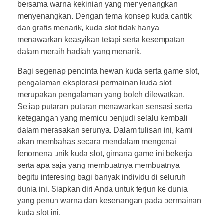
bersama warna kekinian yang menyenangkan
menyenangkan. Dengan tema konsep kuda cantik
dan grafis menarik, kuda slot tidak hanya
menawarkan keasyikan tetapi serta kesempatan
dalam meraih hadiah yang menarik.
Bagi segenap pencinta hewan kuda serta game slot,
pengalaman eksplorasi permainan kuda slot
merupakan pengalaman yang boleh dilewatkan.
Setiap putaran putaran menawarkan sensasi serta
ketegangan yang memicu penjudi selalu kembali
dalam merasakan serunya. Dalam tulisan ini, kami
akan membahas secara mendalam mengenai
fenomena unik kuda slot, gimana game ini bekerja,
serta apa saja yang membuatnya membuatnya
begitu interesing bagi banyak individu di seluruh
dunia ini. Siapkan diri Anda untuk terjun ke dunia
yang penuh warna dan kesenangan pada permainan
kuda slot ini.