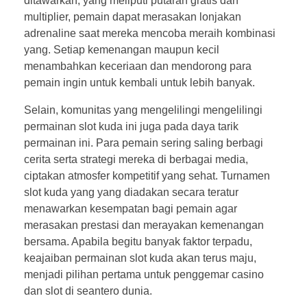
ditawarkan, yang meliputi putaran gratis dan
multiplier, pemain dapat merasakan lonjakan
adrenaline saat mereka mencoba meraih kombinasi
yang. Setiap kemenangan maupun kecil
menambahkan keceriaan dan mendorong para
pemain ingin untuk kembali untuk lebih banyak.
Selain, komunitas yang mengelilingi mengelilingi
permainan slot kuda ini juga pada daya tarik
permainan ini. Para pemain sering saling berbagi
cerita serta strategi mereka di berbagai media,
ciptakan atmosfer kompetitif yang sehat. Turnamen
slot kuda yang yang diadakan secara teratur
menawarkan kesempatan bagi pemain agar
merasakan prestasi dan merayakan kemenangan
bersama. Apabila begitu banyak faktor terpadu,
keajaiban permainan slot kuda akan terus maju,
menjadi pilihan pertama untuk penggemar casino
dan slot di seantero dunia.