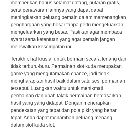
memberikan bonus selamat datang, putaran gratis,
serta penawaran lainnya yang dapat dapat
meningkatkan peluang pemain dalam memenangkan
penghargaan yang besar tanpa perlu mengeluarkan
mengeluarkan yang besar. Pastikan agar membaca
syarat serta ketentuan yang agar pemain jangan
melewatkan kesempatan ini.
Terakhir, hal krusial untuk bermain secara tenang dan
tidak terburu-buru. Permainan slot kuda merupakan
game yang mengutamakan chance, jadi tidak
mengharapkan hasil baik dalam satu sesi permainan
tersebut. Luangkan waktu untuk menikmati
permainan dan ubah taktik permainan berdasarkan
hasil yang yang didapat. Dengan menerapkan
pendekatan yang tepat dan pola pikir yang benar
tepat, Anda dapat menambah peluang menang
dalam slot kuda slot.