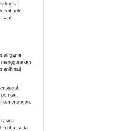
i tingkat
p membantu
n saat
kmati game
gan menggunakan
 menikmati
ensional.
i pemain.
ai kemenangan.
 kasino
 Omaha, serta