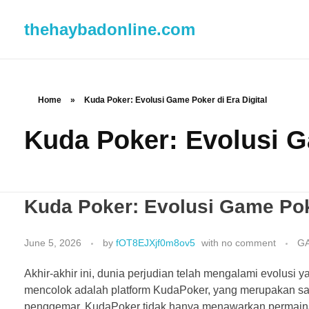
thehaybadonline.com
Home
»
Kuda Poker: Evolusi Game Poker di Era Digital
Kuda Poker: Evolusi G
Kuda Poker: Evolusi Game Poke
June 5, 2026
by
fOT8EJXjf0m8ov5
with
no comment
G
Akhir-akhir ini, dunia perjudian telah mengalami evolusi y
mencolok adalah platform KudaPoker, yang merupakan sa
penggemar. KudaPoker tidak hanya menawarkan permaina