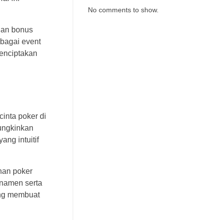
No comments to show.
dan bonus
rbagai event
enciptakan
inta poker di
mungkinkan
ng intuitif
nan poker
rnamen serta
ang membuat