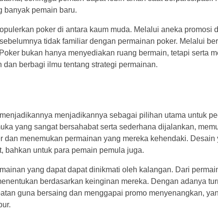
 banyak pemain baru.
opulerkan poker di antara kaum muda. Melalui aneka promosi 
g sebelumnya tidak familiar dengan permainan poker. Melalui be
Poker bukan hanya menyediakan ruang bermain, tetapi serta m
dan berbagi ilmu tentang strategi permainan.
njadikannya menjadikannya sebagai pilihan utama untuk pec
rmuka yang sangat bersahabat serta sederhana dijalankan, me
r dan menemukan permainan yang mereka kehendaki. Desain ya
, bahkan untuk para pemain pemula juga.
rmainan yang dapat dapat dinikmati oleh kalangan. Dari permai
 menentukan berdasarkan keinginan mereka. Dengan adanya tu
mpatan guna bersaing dan menggapai promo menyenangkan, y
ur.