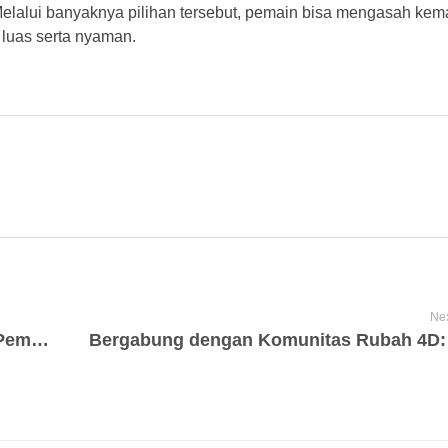
. Melalui banyaknya pilihan tersebut, pemain bisa mengasah k
 luas serta nyaman.
Nex
KawanTogel: Petunjuk Lengkap untuk Pemula