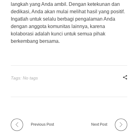
langkah yang Anda ambil. Dengan ketekunan dan
dedikasi, Anda akan mulai melihat hasil yang positif.
Ingatlah untuk selalu berbagi pengalaman Anda
dengan anggota komunitas lainnya, karena
kolaborasi adalah kunci untuk semua pihak
berkembang bersama.
Tags: No tags
Previous Post
Next Post