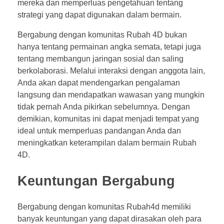
h
mereka dan memperluas pengetahuan tentang
strategi yang dapat digunakan dalam bermain.
4
Bergabung dengan komunitas Rubah 4D bukan
D
hanya tentang permainan angka semata, tetapi juga
tentang membangun jaringan sosial dan saling
:
berkolaborasi. Melalui interaksi dengan anggota lain,
Anda akan dapat mendengarkan pengalaman
T
langsung dan mendapatkan wawasan yang mungkin
i
tidak pernah Anda pikirkan sebelumnya. Dengan
demikian, komunitas ini dapat menjadi tempat yang
p
ideal untuk memperluas pandangan Anda dan
meningkatkan keterampilan dalam bermain Rubah
s
4D.
d
Keuntungan Bergabung
a
Bergabung dengan komunitas Rubah4d memiliki
n
banyak keuntungan yang dapat dirasakan oleh para