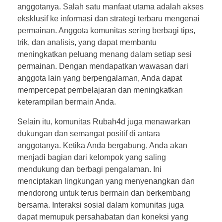
anggotanya. Salah satu manfaat utama adalah akses
T
eksklusif ke informasi dan strategi terbaru mengenai
r
permainan. Anggota komunitas sering berbagi tips,
trik, dan analisis, yang dapat membantu
i
meningkatkan peluang menang dalam setiap sesi
permainan. Dengan mendapatkan wawasan dari
k
anggota lain yang berpengalaman, Anda dapat
mempercepat pembelajaran dan meningkatkan
T
keterampilan bermain Anda.
e
Selain itu, komunitas Rubah4d juga menawarkan
r
dukungan dan semangat positif di antara
anggotanya. Ketika Anda bergabung, Anda akan
b
menjadi bagian dari kelompok yang saling
mendukung dan berbagi pengalaman. Ini
a
menciptakan lingkungan yang menyenangkan dan
mendorong untuk terus bermain dan berkembang
i
bersama. Interaksi sosial dalam komunitas juga
k
dapat memupuk persahabatan dan koneksi yang