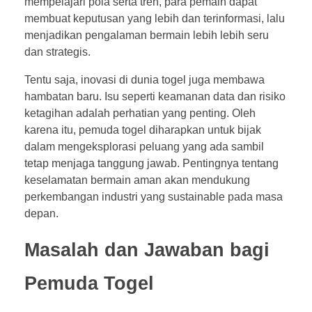
mempelajari pola serta tren, para pemain dapat
membuat keputusan yang lebih dan terinformasi, lalu
menjadikan pengalaman bermain lebih lebih seru
dan strategis.
Tentu saja, inovasi di dunia togel juga membawa
hambatan baru. Isu seperti keamanan data dan risiko
ketagihan adalah perhatian yang penting. Oleh
karena itu, pemuda togel diharapkan untuk bijak
dalam mengeksplorasi peluang yang ada sambil
tetap menjaga tanggung jawab. Pentingnya tentang
keselamatan bermain aman akan mendukung
perkembangan industri yang sustainable pada masa
depan.
Masalah dan Jawaban bagi
Pemuda Togel