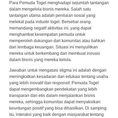
Para Pemuda Togel menghadapi sejumlah tantangan
dalam mengelola bisnis mereka. Salah satu
tantangan utama adalah penilaian sosial yang
melekat pada industri togel. Bersebar orang
memandang negatif aktivitas ini, yang dapat
menghambat kesempatan pemuda untuk
memperoleh dukungan dari komunitas atau bahkan
dari lembaga keuangan. Situasi ini menyulitkan
mereka untuk berkembang dan membuat inovasi
dalam bisnis yang mereka kelola.
Jawaban untuk mengatasi stigma ini adalah dengan
meningkatkan kesadaran dan edukasi tentang usaha
yang lebih inovatif dan responsif. Pemuda Togel
dapat mengembangkan pendekatan yang lebih
transparan dan etis dalam menjalankan bisnis
mereka, sehingga komunitas dapat menyaksikan
keuntungan positif yang bisa dihasilkan. Di samping
itu, interaksi yang baik dengan masyarakat tentang