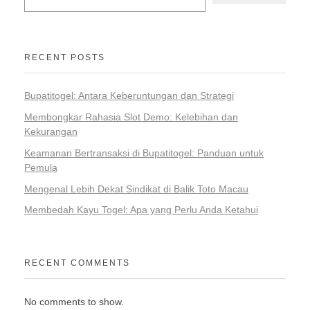
RECENT POSTS
Bupatitogel: Antara Keberuntungan dan Strategi
Membongkar Rahasia Slot Demo: Kelebihan dan
Kekurangan
Keamanan Bertransaksi di Bupatitogel: Panduan untuk
Pemula
Mengenal Lebih Dekat Sindikat di Balik Toto Macau
Membedah Kayu Togel: Apa yang Perlu Anda Ketahui
RECENT COMMENTS
No comments to show.