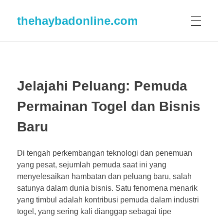
thehaybadonline.com
Jelajahi Peluang: Pemuda
Permainan Togel dan Bisnis
Baru
Di tengah perkembangan teknologi dan penemuan
yang pesat, sejumlah pemuda saat ini yang
menyelesaikan hambatan dan peluang baru, salah
satunya dalam dunia bisnis. Satu fenomena menarik
yang timbul adalah kontribusi pemuda dalam industri
togel, yang sering kali dianggap sebagai tipe