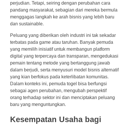
perjudian. Tetapi, seiring dengan perubahan cara
pandang masyarakat, sebagian dari mereka bermula
menggagas langkah ke arah bisnis yang lebih baru
dan sustainable.
Peluang yang diberikan oleh industri ini tak sekadar
terbatas pada game atau taruhan. Banyak pemuda
yang memilih inisiatif untuk membangun platform
digital yang terpercaya dan transparan, mengedukasi
pemain tentang metode yang bertanggung jawab
dalam berjudi, serta menyusuri model bisnis alternatif
yang kian berfokus pada keterlibatan komunitas.
Dalam konteks ini, pemuda togel bisa berfungsi
sebagai agen perubahan, mengubah perspektif
orang terhadap sektor ini dan menciptakan peluang
baru yang menguntungkan.
Kesempatan Usaha bagi