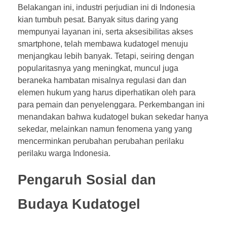
Belakangan ini, industri perjudian ini di Indonesia
kian tumbuh pesat. Banyak situs daring yang
mempunyai layanan ini, serta aksesibilitas akses
smartphone, telah membawa kudatogel menuju
menjangkau lebih banyak. Tetapi, seiring dengan
popularitasnya yang meningkat, muncul juga
beraneka hambatan misalnya regulasi dan dan
elemen hukum yang harus diperhatikan oleh para
para pemain dan penyelenggara. Perkembangan ini
menandakan bahwa kudatogel bukan sekedar hanya
sekedar, melainkan namun fenomena yang yang
mencerminkan perubahan perubahan perilaku
perilaku warga Indonesia.
Pengaruh Sosial dan
Budaya Kudatogel