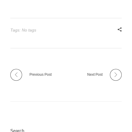
Tags: No tags
Previous Post
Next Post
Search