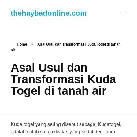
thehaybadonline.com
Home
»
Asal Usul dan Transformasi Kuda Togel di tanah
air
Asal Usul dan
Transformasi Kuda
Togel di tanah air
A
Kuda togel yang sering disebut sebagai Kudatogel,
s
adalah salah satu aktivitas yang sudah tertanam