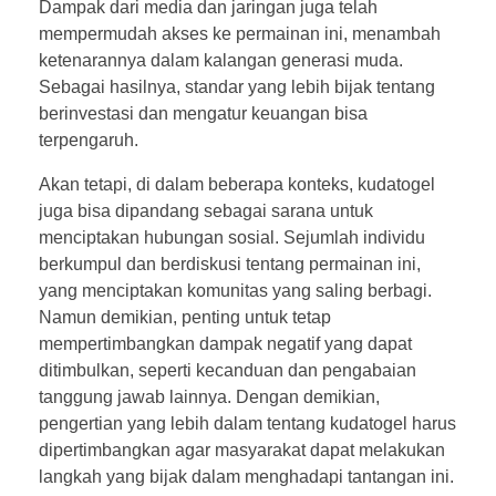
Dampak dari media dan jaringan juga telah
mempermudah akses ke permainan ini, menambah
ketenarannya dalam kalangan generasi muda.
Sebagai hasilnya, standar yang lebih bijak tentang
berinvestasi dan mengatur keuangan bisa
terpengaruh.
Akan tetapi, di dalam beberapa konteks, kudatogel
juga bisa dipandang sebagai sarana untuk
menciptakan hubungan sosial. Sejumlah individu
berkumpul dan berdiskusi tentang permainan ini,
yang menciptakan komunitas yang saling berbagi.
Namun demikian, penting untuk tetap
mempertimbangkan dampak negatif yang dapat
ditimbulkan, seperti kecanduan dan pengabaian
tanggung jawab lainnya. Dengan demikian,
pengertian yang lebih dalam tentang kudatogel harus
dipertimbangkan agar masyarakat dapat melakukan
langkah yang bijak dalam menghadapi tantangan ini.