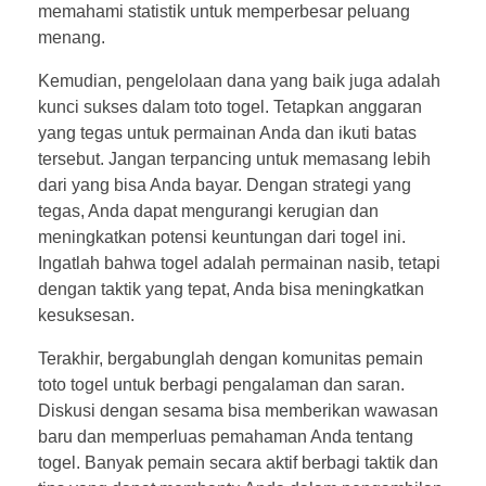
memahami statistik untuk memperbesar peluang
a
menang.
d
Kemudian, pengelolaan dana yang baik juga adalah
i
kunci sukses dalam toto togel. Tetapkan anggaran
yang tegas untuk permainan Anda dan ikuti batas
P
tersebut. Jangan terpancing untuk memasang lebih
dari yang bisa Anda bayar. Dengan strategi yang
r
tegas, Anda dapat mengurangi kerugian dan
meningkatkan potensi keuntungan dari togel ini.
o
Ingatlah bahwa togel adalah permainan nasib, tetapi
f
dengan taktik yang tepat, Anda bisa meningkatkan
kesuksesan.
i
Terakhir, bergabunglah dengan komunitas pemain
t
toto togel untuk berbagi pengalaman dan saran.
Diskusi dengan sesama bisa memberikan wawasan
baru dan memperluas pemahaman Anda tentang
togel. Banyak pemain secara aktif berbagi taktik dan