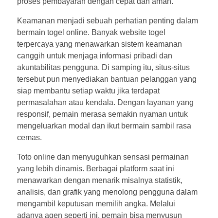
proses pembayaran dengan cepat dan aman.
r
Keamanan menjadi sebuah perhatian penting dalam
bermain togel online. Banyak website togel
i
terpercaya yang menawarkan sistem keamanan
B
canggih untuk menjaga informasi pribadi dan
akuntabilitas pengguna. Di samping itu, situs-situs
e
tersebut pun menyediakan bantuan pelanggan yang
siap membantu setiap waktu jika terdapat
r
permasalahan atau kendala. Dengan layanan yang
responsif, pemain merasa semakin nyaman untuk
t
mengeluarkan modal dan ikut bermain sambil rasa
r
cemas.
a
Toto online dan menyuguhkan sensasi permainan
yang lebih dinamis. Berbagai platform saat ini
n
menawarkan dengan menarik misalnya statistik,
analisis, dan grafik yang menolong pengguna dalam
s
mengambil keputusan memilih angka. Melalui
adanya agen seperti ini, pemain bisa menyusun