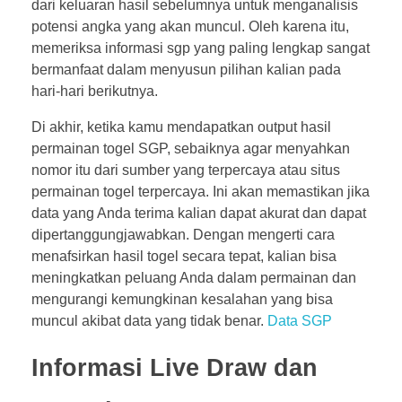
dari keluaran hasil sebelumnya untuk menganalisis
potensi angka yang akan muncul. Oleh karena itu,
memeriksa informasi sgp yang paling lengkap sangat
bermanfaat dalam menyusun pilihan kalian pada
hari-hari berikutnya.
Di akhir, ketika kamu mendapatkan output hasil
permainan togel SGP, sebaiknya agar menyahkan
nomor itu dari sumber yang terpercaya atau situs
permainan togel terpercaya. Ini akan memastikan jika
data yang Anda terima kalian dapat akurat dan dapat
dipertanggungjawabkan. Dengan mengerti cara
menafsirkan hasil togel secara tepat, kalian bisa
meningkatkan peluang Anda dalam permainan dan
mengurangi kemungkinan kesalahan yang bisa
muncul akibat data yang tidak benar.
Data SGP
Informasi Live Draw dan