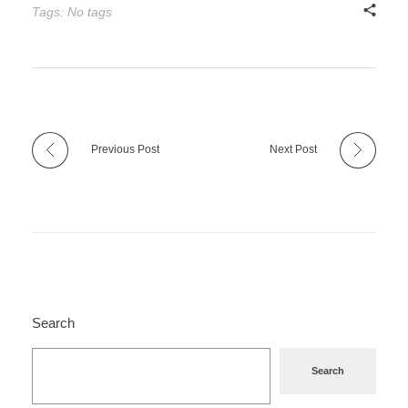
Tags: No tags
Previous Post
Next Post
Search
Search