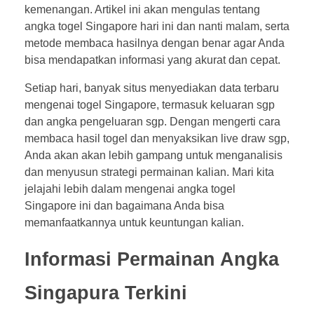
kemenangan. Artikel ini akan mengulas tentang
angka togel Singapore hari ini dan nanti malam, serta
metode membaca hasilnya dengan benar agar Anda
bisa mendapatkan informasi yang akurat dan cepat.
Setiap hari, banyak situs menyediakan data terbaru
mengenai togel Singapore, termasuk keluaran sgp
dan angka pengeluaran sgp. Dengan mengerti cara
membaca hasil togel dan menyaksikan live draw sgp,
Anda akan akan lebih gampang untuk menganalisis
dan menyusun strategi permainan kalian. Mari kita
jelajahi lebih dalam mengenai angka togel
Singapore ini dan bagaimana Anda bisa
memanfaatkannya untuk keuntungan kalian.
Informasi Permainan Angka
Singapura Terkini