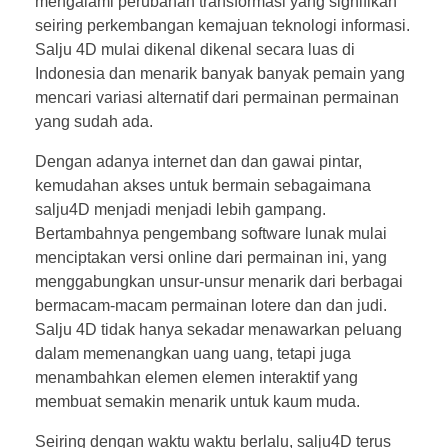
mengalami perubahan transformasi yang signifikan
seiring perkembangan kemajuan teknologi informasi.
Salju 4D mulai dikenal dikenal secara luas di
Indonesia dan menarik banyak banyak pemain yang
mencari variasi alternatif dari permainan permainan
yang sudah ada.
Dengan adanya internet dan dan gawai pintar,
kemudahan akses untuk bermain sebagaimana
salju4D menjadi menjadi lebih gampang.
Bertambahnya pengembang software lunak mulai
menciptakan versi online dari permainan ini, yang
menggabungkan unsur-unsur menarik dari berbagai
bermacam-macam permainan lotere dan dan judi.
Salju 4D tidak hanya sekadar menawarkan peluang
dalam memenangkan uang uang, tetapi juga
menambahkan elemen elemen interaktif yang
membuat semakin menarik untuk kaum muda.
Seiring dengan waktu waktu berlalu, salju4D terus