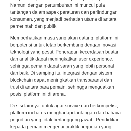
Namun, dengan pertumbuhan ini muncul pula
tantangan dalam aspek peraturan dan perlindungan
konsumen, yang menjadi perhatian utama di antara
pemerintah dan publik.
Memperhatikan masa yang akan datang, platform ini
berpotensi untuk tetap berkembang dengan inovasi
teknologi yang pesat. Penerapan kecerdasan buatan
dan analitik dapat meningkatkan user experience,
sehingga pemain dapat saran yang lebih personal
dan baik. Di samping itu, integrasi dengan sistem
blockchain dapat meningkatkan transparansi dan
trust di antara para pemain, sehingga menguatkan
posisi platform ini di arena.
Di sisi lainnya, untuk agar survive dan berkompetisi,
platform ini harus menghadapi tantangan dari bahaya
perjudian yang tidak bertanggung jawab. Pendidikan
kepada pemain mengenai praktik perjudian yang