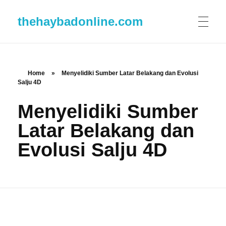
thehaybadonline.com
Home
»
Menyelidiki Sumber Latar Belakang dan Evolusi
Salju 4D
Menyelidiki Sumber
Latar Belakang dan
Evolusi Salju 4D