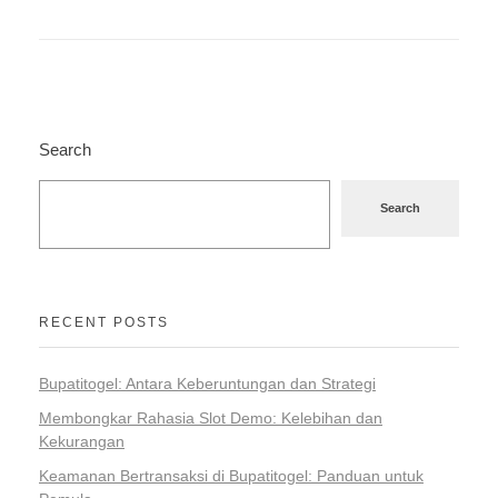
Search
Search
RECENT POSTS
Bupatitogel: Antara Keberuntungan dan Strategi
Membongkar Rahasia Slot Demo: Kelebihan dan
Kekurangan
Keamanan Bertransaksi di Bupatitogel: Panduan untuk