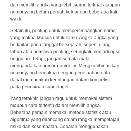
dan memilih angka yang lebih sering terlihat ataupun
t
nomor yang belum pernah keluar dari beberapa kali
waktu.
a
Selain itu, penting untuk mempertimbangkan nomor
r
yang makna khusus untuk kamu. Angka-angka yang
berkaitan pada tanggal bersejarah, seperti ulang
u
tahun atau peristiwa penting, seringkali menjadi opsi
h
unggulan. Tetapi, jangan semata-mata
mengandalkan nomor-nomor ini. Mengkombinasikan
d
nomor yang bermakna dengan penelaahan data
dapat memberikan keuntungan dalam kompetisi
i
pada permainan super togel.
S
Yang terakhir, jangan ragu untuk memakai sistem
maupun cara tertentu dalam memilih angka.
u
Beberapa pemain memakai metode statistik atau
p
algoritma yang dirancang dalam rangka mempelajari
risiko dan kesempatan. Cobalah menggunakan