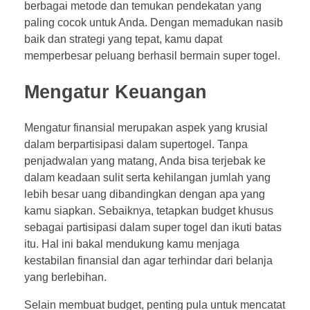
e
berbagai metode dan temukan pendekatan yang
paling cocok untuk Anda. Dengan memadukan nasib
r
baik dan strategi yang tepat, kamu dapat
memperbesar peluang berhasil bermain super togel.
t
Mengatur Keuangan
o
g
Mengatur finansial merupakan aspek yang krusial
dalam berpartisipasi dalam supertogel. Tanpa
e
penjadwalan yang matang, Anda bisa terjebak ke
l
dalam keadaan sulit serta kehilangan jumlah yang
lebih besar uang dibandingkan dengan apa yang
y
kamu siapkan. Sebaiknya, tetapkan budget khusus
sebagai partisipasi dalam super togel dan ikuti batas
a
itu. Hal ini bakal mendukung kamu menjaga
kestabilan finansial dan agar terhindar dari belanja
n
yang berlebihan.
g
Selain membuat budget, penting pula untuk mencatat