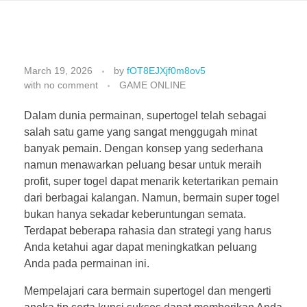
K
March 19, 2026
by
fOT8EJXjf0m8ov5
with
no comment
GAME ONLINE
u
Dalam dunia permainan, supertogel telah sebagai
n
salah satu game yang sangat menggugah minat
c
banyak pemain. Dengan konsep yang sederhana
namun menawarkan peluang besar untuk meraih
i
profit, super togel dapat menarik ketertarikan pemain
dari berbagai kalangan. Namun, bermain super togel
K
bukan hanya sekadar keberuntungan semata.
Terdapat beberapa rahasia dan strategi yang harus
e
Anda ketahui agar dapat meningkatkan peluang
b
Anda pada permainan ini.
e
Mempelajari cara bermain supertogel dan mengerti