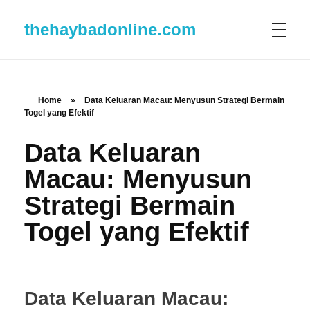
thehaybadonline.com
Home
»
Data Keluaran Macau: Menyusun Strategi Bermain
Togel yang Efektif
Data Keluaran
Macau: Menyusun
Strategi Bermain
Togel yang Efektif
Data Keluaran Macau: