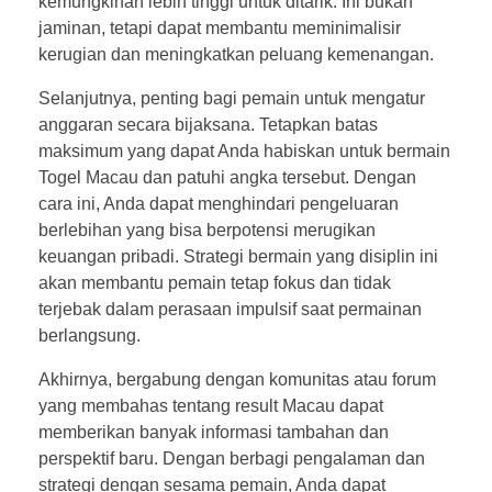
kemungkinan lebih tinggi untuk ditarik. Ini bukan
jaminan, tetapi dapat membantu meminimalisir
kerugian dan meningkatkan peluang kemenangan.
Selanjutnya, penting bagi pemain untuk mengatur
anggaran secara bijaksana. Tetapkan batas
maksimum yang dapat Anda habiskan untuk bermain
Togel Macau dan patuhi angka tersebut. Dengan
cara ini, Anda dapat menghindari pengeluaran
berlebihan yang bisa berpotensi merugikan
keuangan pribadi. Strategi bermain yang disiplin ini
akan membantu pemain tetap fokus dan tidak
terjebak dalam perasaan impulsif saat permainan
berlangsung.
Akhirnya, bergabung dengan komunitas atau forum
yang membahas tentang result Macau dapat
memberikan banyak informasi tambahan dan
perspektif baru. Dengan berbagi pengalaman dan
strategi dengan sesama pemain, Anda dapat