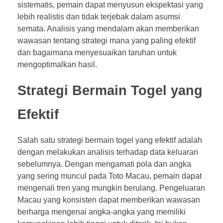
sistematis, pemain dapat menyusun ekspektasi yang
lebih realistis dan tidak terjebak dalam asumsi
semata. Analisis yang mendalam akan memberikan
wawasan tentang strategi mana yang paling efektif
dan bagaimana menyesuaikan taruhan untuk
mengoptimalkan hasil.
Strategi Bermain Togel yang
Efektif
Salah satu strategi bermain togel yang efektif adalah
dengan melakukan analisis terhadap data keluaran
sebelumnya. Dengan mengamati pola dan angka
yang sering muncul pada Toto Macau, pemain dapat
mengenali tren yang mungkin berulang. Pengeluaran
Macau yang konsisten dapat memberikan wawasan
berharga mengenai angka-angka yang memiliki