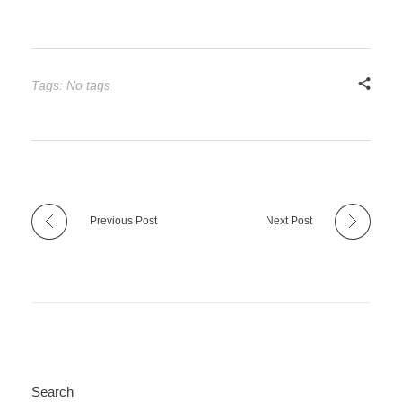
Tags: No tags
Previous Post
Next Post
Search