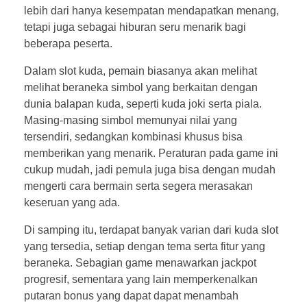
lebih dari hanya kesempatan mendapatkan menang,
tetapi juga sebagai hiburan seru menarik bagi
beberapa peserta.
Dalam slot kuda, pemain biasanya akan melihat
melihat beraneka simbol yang berkaitan dengan
dunia balapan kuda, seperti kuda joki serta piala.
Masing-masing simbol memunyai nilai yang
tersendiri, sedangkan kombinasi khusus bisa
memberikan yang menarik. Peraturan pada game ini
cukup mudah, jadi pemula juga bisa dengan mudah
mengerti cara bermain serta segera merasakan
keseruan yang ada.
Di samping itu, terdapat banyak varian dari kuda slot
yang tersedia, setiap dengan tema serta fitur yang
beraneka. Sebagian game menawarkan jackpot
progresif, sementara yang lain memperkenalkan
putaran bonus yang dapat dapat menambah