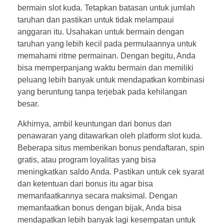
bermain slot kuda. Tetapkan batasan untuk jumlah
taruhan dan pastikan untuk tidak melampaui
anggaran itu. Usahakan untuk bermain dengan
taruhan yang lebih kecil pada permulaannya untuk
memahami ritme permainan. Dengan begitu, Anda
bisa memperpanjang waktu bermain dan memiliki
peluang lebih banyak untuk mendapatkan kombinasi
yang beruntung tanpa terjebak pada kehilangan
besar.
Akhirnya, ambil keuntungan dari bonus dan
penawaran yang ditawarkan oleh platform slot kuda.
Beberapa situs memberikan bonus pendaftaran, spin
gratis, atau program loyalitas yang bisa
meningkatkan saldo Anda. Pastikan untuk cek syarat
dan ketentuan dari bonus itu agar bisa
memanfaatkannya secara maksimal. Dengan
memanfaatkan bonus dengan bijak, Anda bisa
mendapatkan lebih banyak lagi kesempatan untuk