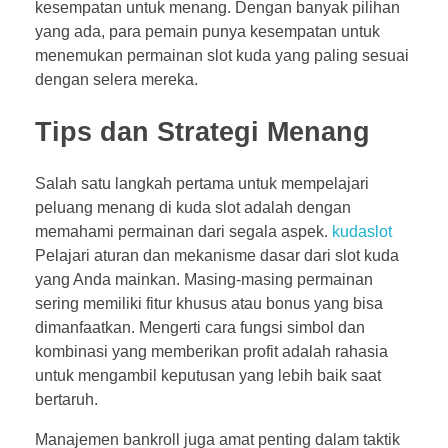
kesempatan untuk menang. Dengan banyak pilihan
yang ada, para pemain punya kesempatan untuk
menemukan permainan slot kuda yang paling sesuai
dengan selera mereka.
Tips dan Strategi Menang
Salah satu langkah pertama untuk mempelajari
peluang menang di kuda slot adalah dengan
memahami permainan dari segala aspek.
kudaslot
Pelajari aturan dan mekanisme dasar dari slot kuda
yang Anda mainkan. Masing-masing permainan
sering memiliki fitur khusus atau bonus yang bisa
dimanfaatkan. Mengerti cara fungsi simbol dan
kombinasi yang memberikan profit adalah rahasia
untuk mengambil keputusan yang lebih baik saat
bertaruh.
Manajemen bankroll juga amat penting dalam taktik