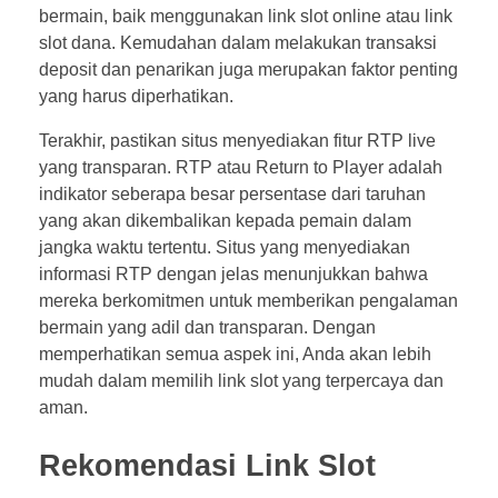
bermain, baik menggunakan link slot online atau link
slot dana. Kemudahan dalam melakukan transaksi
deposit dan penarikan juga merupakan faktor penting
yang harus diperhatikan.
Terakhir, pastikan situs menyediakan fitur RTP live
yang transparan. RTP atau Return to Player adalah
indikator seberapa besar persentase dari taruhan
yang akan dikembalikan kepada pemain dalam
jangka waktu tertentu. Situs yang menyediakan
informasi RTP dengan jelas menunjukkan bahwa
mereka berkomitmen untuk memberikan pengalaman
bermain yang adil dan transparan. Dengan
memperhatikan semua aspek ini, Anda akan lebih
mudah dalam memilih link slot yang terpercaya dan
aman.
Rekomendasi Link Slot