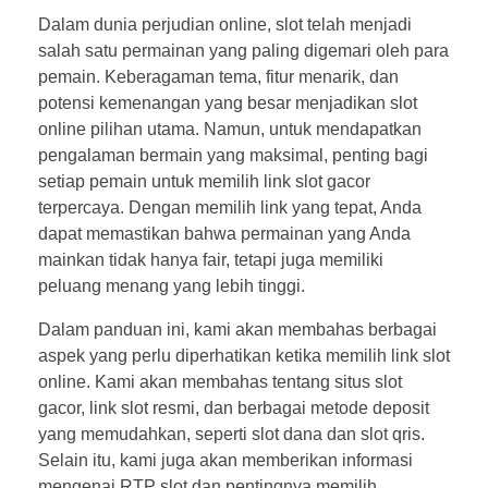
Dalam dunia perjudian online, slot telah menjadi
n
salah satu permainan yang paling digemari oleh para
d
pemain. Keberagaman tema, fitur menarik, dan
potensi kemenangan yang besar menjadikan slot
u
online pilihan utama. Namun, untuk mendapatkan
pengalaman bermain yang maksimal, penting bagi
a
setiap pemain untuk memilih link slot gacor
terpercaya. Dengan memilih link yang tepat, Anda
n
dapat memastikan bahwa permainan yang Anda
L
mainkan tidak hanya fair, tetapi juga memiliki
peluang menang yang lebih tinggi.
e
Dalam panduan ini, kami akan membahas berbagai
n
aspek yang perlu diperhatikan ketika memilih link slot
online. Kami akan membahas tentang situs slot
g
gacor, link slot resmi, dan berbagai metode deposit
yang memudahkan, seperti slot dana dan slot qris.
k
Selain itu, kami juga akan memberikan informasi
mengenai RTP slot dan pentingnya memilih