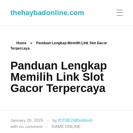
thehaybadonline.com
Home
»
Panduan Lengkap Memilih Link Slot Gacor
Terpercaya
Panduan Lengkap
Memilih Link Slot
Gacor Terpercaya
P
January 20, 2026
by
fOT8EJXjf0m8ov5
with
no comment
GAME ONLINE
a