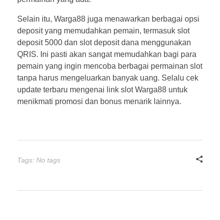
Selain itu, Warga88 juga menawarkan berbagai opsi
deposit yang memudahkan pemain, termasuk slot
deposit 5000 dan slot deposit dana menggunakan
QRIS. Ini pasti akan sangat memudahkan bagi para
pemain yang ingin mencoba berbagai permainan slot
tanpa harus mengeluarkan banyak uang. Selalu cek
update terbaru mengenai link slot Warga88 untuk
menikmati promosi dan bonus menarik lainnya.
Tags: No tags