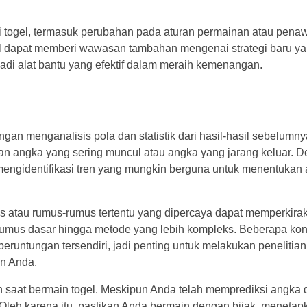
ai togel, termasuk perubahan pada aturan permainan atau penaw
gel dapat memberi wawasan tambahan mengenai strategi baru y
adi alat bantu yang efektif dalam meraih kemenangan.
gan menganalisis pola dan statistik dari hasil-hasil sebelumn
n angka yang sering muncul atau angka yang jarang keluar. 
 mengidentifikasi tren yang mungkin berguna untuk menentukan
s atau rumus-rumus tertentu yang dipercaya dapat memperkira
rumus dasar hingga metode yang lebih kompleks. Beberapa kon
eruntungan tersendiri, jadi penting untuk melakukan penelitia
n Anda.
n saat bermain togel. Meskipun Anda telah memprediksi angka 
 Oleh karena itu, pastikan Anda bermain dengan bijak, meneta