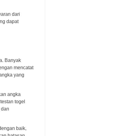
aran dari
ang dapat
ya. Banyak
Dengan mencatat
 angka yang
kan angka
testan togel
n dan
dengan baik,
pkan batasan