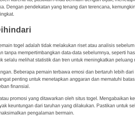
ka. Dengan pendekatan yang tenang dan terencana, kemungki
ingkat.
ihindari
emain togel adalah tidak melakukan riset atau analisis sebel
 tanpa mempertimbangkan data-data sebelumnya, seperti has
 selalu melihat statistik dan tren untuk meningkatkan peluang
an. Beberapa pemain terbawa emosi dan bertaruh lebih dari
angat penting untuk menetapkan anggaran dan mematuhi batas
ban finansial.
tau promosi yang ditawarkan oleh situs togel. Mengabaikan k
yak keuntungan dari taruhan yang dilakukan. Pastikan untuk s
maksimalkan pengalaman bermain.