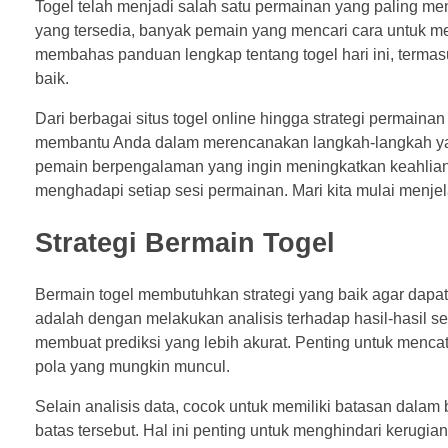
Togel telah menjadi salah satu permainan yang paling me
yang tersedia, banyak pemain yang mencari cara untuk me
membahas panduan lengkap tentang togel hari ini, termasuk
baik.
Dari berbagai situs togel online hingga strategi permainan 
membantu Anda dalam merencanakan langkah-langkah yan
pemain berpengalaman yang ingin meningkatkan keahlian,
menghadapi setiap sesi permainan. Mari kita mulai menjel
Strategi Bermain Togel
Bermain togel membutuhkan strategi yang baik agar dap
adalah dengan melakukan analisis terhadap hasil-hasil 
membuat prediksi yang lebih akurat. Penting untuk menca
pola yang mungkin muncul.
Selain analisis data, cocok untuk memiliki batasan dalam
batas tersebut. Hal ini penting untuk menghindari kerug