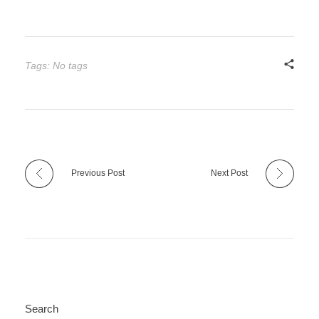
Tags: No tags
Previous Post
Next Post
Search