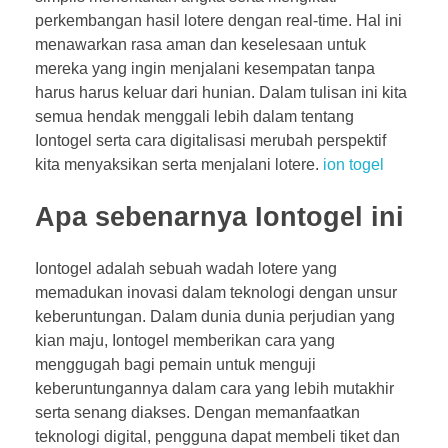
perkembangan hasil lotere dengan real-time. Hal ini
g
menawarkan rasa aman dan keselesaan untuk
mereka yang ingin menjalani kesempatan tanpa
i
harus harus keluar dari hunian. Dalam tulisan ini kita
semua hendak menggali lebih dalam tentang
n
Iontogel serta cara digitalisasi merubah perspektif
t
kita menyaksikan serta menjalani lotere.
ion togel
e
Apa sebenarnya Iontogel ini
g
Iontogel adalah sebuah wadah lotere yang
r
memadukan inovasi dalam teknologi dengan unsur
keberuntungan. Dalam dunia dunia perjudian yang
a
kian maju, Iontogel memberikan cara yang
menggugah bagi pemain untuk menguji
s
keberuntungannya dalam cara yang lebih mutakhir
i
serta senang diakses. Dengan memanfaatkan
teknologi digital, pengguna dapat membeli tiket dan