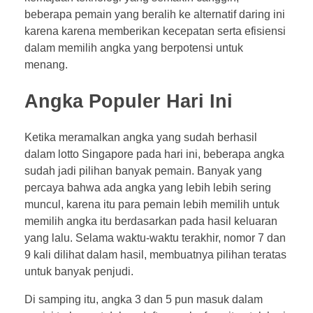
beberapa pemain yang beralih ke alternatif daring ini
karena karena memberikan kecepatan serta efisiensi
dalam memilih angka yang berpotensi untuk
menang.
Angka Populer Hari Ini
Ketika meramalkan angka yang sudah berhasil
dalam lotto Singapore pada hari ini, beberapa angka
sudah jadi pilihan banyak pemain. Banyak yang
percaya bahwa ada angka yang lebih lebih sering
muncul, karena itu para pemain lebih memilih untuk
memilih angka itu berdasarkan pada hasil keluaran
yang lalu. Selama waktu-waktu terakhir, nomor 7 dan
9 kali dilihat dalam hasil, membuatnya pilihan teratas
untuk banyak penjudi.
Di samping itu, angka 3 dan 5 pun masuk dalam