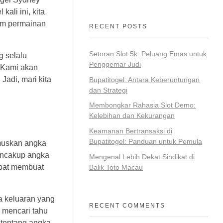
ali ini, kita
lam permainan
RECENT POSTS
Setoran Slot 5k: Peluang Emas untuk
g selalu
Penggemar Judi
. Kami akan
Jadi, mari kita
Bupatitogel: Antara Keberuntungan
dan Strategi
Membongkar Rahasia Slot Demo:
Kelebihan dan Kekurangan
Keamanan Bertransaksi di
Bupatitogel: Panduan untuk Pemula
umuskan angka
mencakup angka
Mengenal Lebih Dekat Sindikat di
apat membuat
Balik Toto Macau
ta keluaran yang
RECENT COMMENTS
k mencari tahu
 tentang angka-