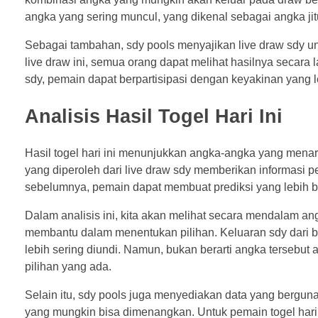
angka yang sering muncul, yang dikenal sebagai angka jit
Sebagai tambahan, sdy pools menyajikan live draw sdy u
live draw ini, semua orang dapat melihat hasilnya seca
sdy, pemain dapat berpartisipasi dengan keyakinan yang 
Analisis Hasil Togel Hari Ini
Hasil togel hari ini menunjukkan angka-angka yang menarik
yang diperoleh dari live draw sdy memberikan informasi 
sebelumnya, pemain dapat membuat prediksi yang lebih ba
Dalam analisis ini, kita akan melihat secara mendalam a
membantu dalam menentukan pilihan. Keluaran sdy dari b
lebih sering diundi. Namun, bukan berarti angka terseb
pilihan yang ada.
Selain itu, sdy pools juga menyediakan data yang bergu
yang mungkin bisa dimenangkan. Untuk pemain togel hari 