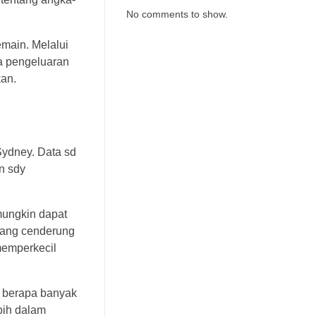
No comments to show.
main. Melalui
a pengeluaran
kan.
Sydney. Data sd
n sdy
mungkin dapat
yang cenderung
memperkecil
g berapa banyak
bih dalam