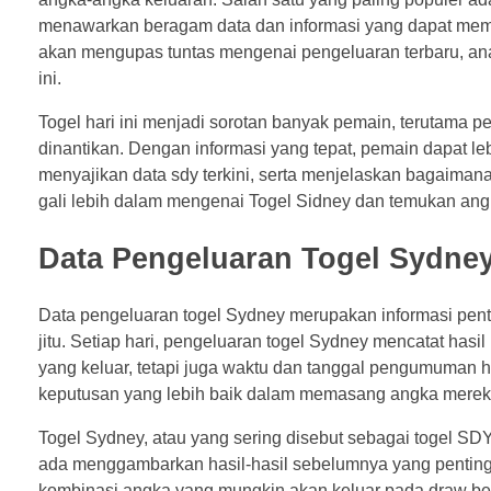
menawarkan beragam data dan informasi yang dapat memban
akan mengupas tuntas mengenai pengeluaran terbaru, ana
ini.
Togel hari ini menjadi sorotan banyak pemain, terutama 
dinantikan. Dengan informasi yang tepat, pemain dapat 
menyajikan data sdy terkini, serta menjelaskan bagaimana
gali lebih dalam mengenai Togel Sidney dan temukan an
Data Pengeluaran Togel Sydne
Data pengeluaran togel Sydney merupakan informasi pent
jitu. Setiap hari, pengeluaran togel Sydney mencatat hasi
yang keluar, tetapi juga waktu dan tanggal pengumuman h
keputusan yang lebih baik dalam memasang angka merek
Togel Sydney, atau yang sering disebut sebagai togel SDY
ada menggambarkan hasil-hasil sebelumnya yang penting un
kombinasi angka yang mungkin akan keluar pada draw ber