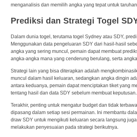
menganalisis dan memilih angka yang tepat untuk taruha
Prediksi dan Strategi Togel SD
Dalam dunia togel, terutama togel Sydney atau SDY, pred
Menggunakan data pengeluaran SDY dari hasil-hasil sebe
angka yang sering muncul, pemain dapat membuat prediksi
angka-angka mana yang cenderung berulang, serta angka
Strategi lain yang bisa diterapkan adalah mengkombinas
muncul dalam hasil keluaran, sedangkan angka dingin ad
antara keduanya, pemain dapat menciptakan tiket yang mem
tentang hasil dan data SDY sebelum membuat keputusan.
Terakhir, penting untuk mengatur budget dan tidak terba
dipasang dalam setiap sesi permainan. Ini membantu dal
draw SDY untuk mengikuti keluaran secara langsung juga
melakukan penyesuaian pada strategi berikutnya.